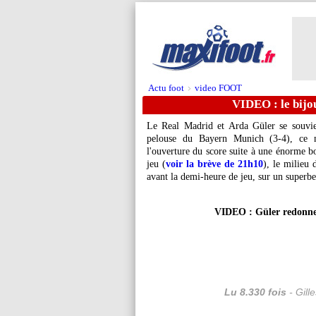
Actu foot
video FOOT
>
VIDEO : le bijou
Le Real Madrid et Arda Güler se souvie
pelouse du Bayern Munich (3-4), ce 
l'ouverture du score suite à une énorme 
jeu (
voir la brève de 21h10
), le milieu 
avant la demi-heure de jeu, sur un superb
VIDEO : Güler redonne 
Lu 8.330 fois
- Gill