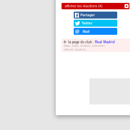
afficher les réactions (4)
Partager
Twitter
Mail
la page du club :
Real Madrid
bilan, stats, réultats, calendrier,
effectif, tranferts, ...