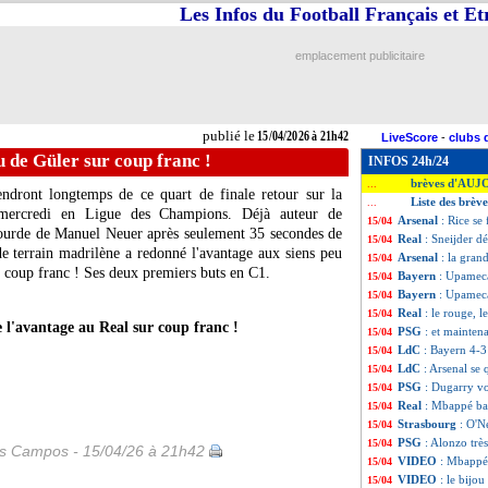
Les Infos du Football Français et E
emplacement publicitaire
publié le
15/04/2026 à 21h42
LiveScore
-
clubs 
 de Güler sur coup franc !
INFOS 24h/24
brèves d'AUJ
...
ndront longtemps de ce quart de finale retour sur la
Liste des brève
...
mercredi en Ligue des Champions. Déjà auteur de
Arsenal
: Rice se 
15/04
bourde de Manuel Neuer après seulement 35 secondes de
Real
: Sneijder 
15/04
de terrain madrilène a redonné l'avantage aux siens peu
Arsenal
: la gran
15/04
e coup franc ! Ses deux premiers buts en C1.
Bayern
: Upameca
15/04
Bayern
: Upamec
15/04
Real
: le rouge, 
15/04
l'avantage au Real sur coup franc !
PSG
: et maintena
15/04
LdC
: Bayern 4-3
15/04
LdC
: Arsenal se 
15/04
PSG
: Dugarry vo
15/04
Real
: Mbappé ba
15/04
Strasbourg
: O'N
15/04
PSG
: Alonzo trè
15/04
es Campos - 15/04/26 à 21h42
VIDEO
: Mbappé 
15/04
VIDEO
: le bijo
15/04