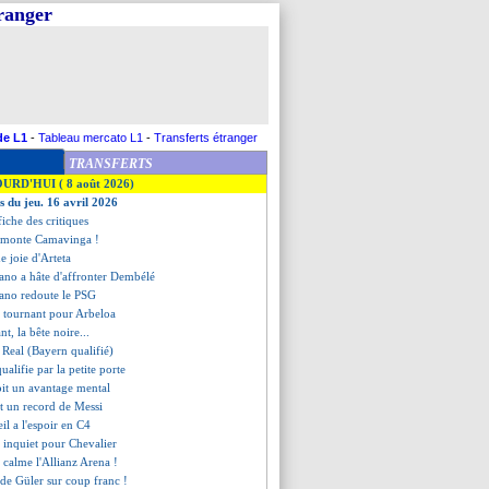
tranger
de L1
-
Tableau mercato L1
-
Transferts étranger
TRANSFERTS
OURD'HUI ( 8 août 2026)
s du jeu. 16 avril 2026
fiche des critiques
démonte Camavinga !
de joie d'Arteta
no a hâte d'affronter Dembélé
ano redoute le PSG
le tournant pour Arbeloa
nt, la bête noire...
 Real (Bayern qualifié)
qualifie par la petite porte
it un avantage mental
t un record de Messi
eil a l'espoir en C4
s inquiet pour Chevalier
calme l'Allianz Arena !
u de Güler sur coup franc !