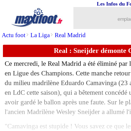
Les Infos du F
emplac
>
>
Actu foot
La Liga
Real Madrid
Real : Sneijder démonte 
Ce mercredi, le Real Madrid a été éliminé par
en Ligue des Champions. Cette manche retour 
du milieu madrilène Eduardo
Camavinga
(23 a
en LdC cette saison), qui a bêtement concédé 
avoir gardé le ballon après une faute. Sur le p
l'ancien Madrilène Wesley Sneijder a allumé l'i
"Camavinga est stupide ! Vous savez ce que l