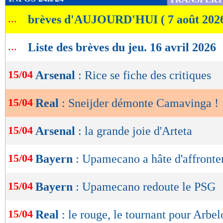
de
...
brèves d'AUJOURD'HUI ( 7 août 202
lecture
OK
...
Liste des brèves du jeu. 16 avril 2026
15/04
Arsenal
: Rice se fiche des critiques
15/04
Real
: Sneijder démonte Camavinga !
15/04
Arsenal
: la grande joie d'Arteta
15/04
Bayern
: Upamecano a hâte d'affront
15/04
Bayern
: Upamecano redoute le PSG
15/04
Real
: le rouge, le tournant pour Arbel