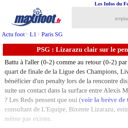
Les Infos du F
15/04
Leipzig
: Bitshiabu toujours ciblé par 
emplac
15/04
VIDEO
: l'énorme bourde de Neuer !
>
>
Actu foot
L1
Paris SG
15/04
Real
: aucun joueur espagnol, grande 
PSG : Lizarazu clair sur le pe
15/04
EdF
: le Mondial, la blague de Pogba
Battu à l'aller (0-2) comme au retour (0-2) par
15/04
PSG
: Pastore voit le club au sommet
quart de finale de la Ligue des Champions, Liv
bénéficier d'un penalty lors de la rencontre di
15/04
EdF
: le message de Deschamps pour 
suite un contact dans la surface entre Alexis M
? Les Reds pensent que oui (
voir la brève de
15/04
Barça
: son geste, Raphinha demande
consultant de L'Equipe, Bixente Lizarazu, esti
même pas exister.
15/04
LdC
: Bayern-Real, les compos