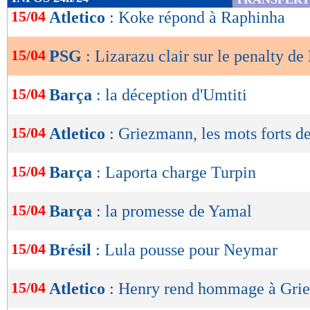
de
15/04
Atletico
: Koke répond à Raphinha
lecture
15/04
PSG
: Lizarazu clair sur le penalty de
OK
15/04
Barça
: la déception d'Umtiti
15/04
Atletico
: Griezmann, les mots forts 
15/04
Barça
: Laporta charge Turpin
15/04
Barça
: la promesse de Yamal
15/04
Brésil
: Lula pousse pour Neymar
15/04
Atletico
: Henry rend hommage à Gri