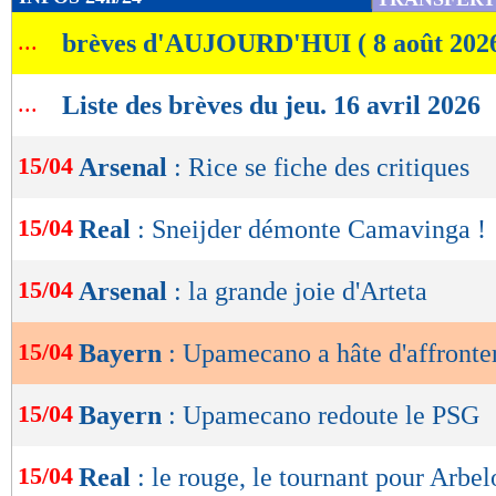
de
...
brèves d'AUJOURD'HUI ( 8 août 202
lecture
OK
...
Liste des brèves du jeu. 16 avril 2026
15/04
Arsenal
: Rice se fiche des critiques
15/04
Real
: Sneijder démonte Camavinga !
15/04
Arsenal
: la grande joie d'Arteta
15/04
Bayern
: Upamecano a hâte d'affront
15/04
Bayern
: Upamecano redoute le PSG
15/04
Real
: le rouge, le tournant pour Arbel