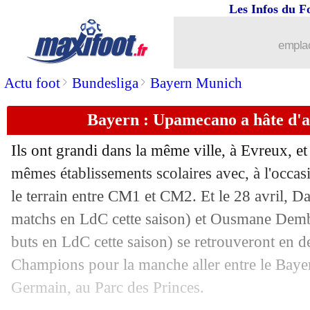
Les Infos du F
emplac
>
>
Actu foot
Bundesliga
Bayern Munich
Bayern : Upamecano a hâte d'
Ils ont grandi dans la même ville, à Evreux, e
mêmes établissements scolaires avec, à l'occas
le terrain entre CM1 et CM2. Et le 28 avril, D
matchs en LdC cette saison) et Ousmane
Demb
buts en LdC cette saison) se retrouveront en d
Champions pour la manche aller entre le Bayer
Germain, au Parc des Princes.