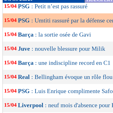
de
15/04
PSG
: Petit n’est pas rassuré
lecture
15/04
PSG
: Umtiti rassuré par la défense ce
OK
15/04
Barça
: la sortie osée de Gavi
15/04
Juve
: nouvelle blessure pour Milik
15/04
Barça
: une indiscipline record en C1
15/04
Real
: Bellingham évoque un rôle flou
15/04
PSG
: Luis Enrique complimente Saf
15/04
Liverpool
: neuf mois d'absence pour 