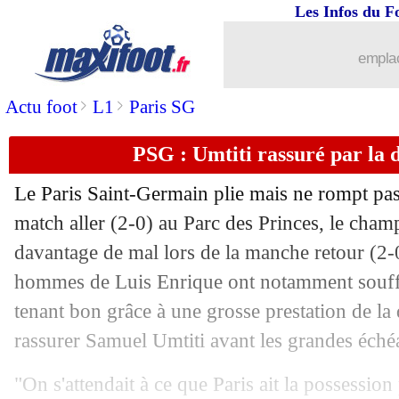
Les Infos du F
15/04
LdC
: Arsenal-Sporting, les compos
emplac
15/04
PSG
: Mendes et Doué, le point medic
>
>
Actu foot
L1
Paris SG
15/04
Lens
: Baidoo enfin de retour ?
PSG : Umtiti rassuré par la 
15/04
OM
: Mitchell également dans la short
Le Paris Saint-Germain plie mais ne rompt pas
15/04
PSG
: Mendes et Doué, c'est bien rass
match aller (2-0) au Parc des Princes, le cham
davantage de mal lors de la manche retour (2-
15/04
OM
: des contacts avec Giuntoli ?
hommes de Luis Enrique ont notamment souffe
tenant bon grâce à une grosse prestation de la
15/04
Real
: une nuit agitée à Munich
rassurer Samuel Umtiti avant les grandes échéa
15/04
Arsenal
: équipe ennuyeuse ? Sagna s'
"On s'attendait à ce que Paris ait la possessio