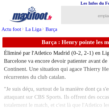
Les Infos du F
15/04
PSG
: Luis Enrique complimente Saf
emplac
15/04
Liverpool
: neuf mois d'absence pour 
>
>
Actu foot
La Liga
Barça
15/04
LdC
: un finaliste sans sacre assuré
Barça : Henry pointe les 
15/04
PSG
: un calendrier chargé à venir
Éliminé par l'Atletico Madrid (0-2, 2-1) en L
15/04
Real
: Arbeloa croit à la qualification
Barcelone va encore devoir patienter avant de 
Continent. Une situation qui agace Thierry Henr
15/04
Liverpool
: Van Dijk s'incline
récurrentes du club catalan.
15/04
PSG
: l'aveu de Luis Enrique
"Je suis déçu, surtout de la manière dont ça s'es
attaquant sur CBS Sports. Ils offrent des occa
15/04
PSG
: le club prêt à relancer le dossie
totalement le match, et c'est là que l'Atletico le