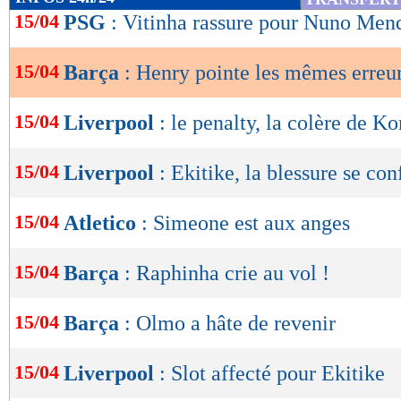
de
15/04
PSG
: Vitinha rassure pour Nuno Men
lecture
15/04
Barça
: Henry pointe les mêmes erreu
OK
15/04
Liverpool
: le penalty, la colère de K
15/04
Liverpool
: Ekitike, la blessure se co
15/04
Atletico
: Simeone est aux anges
15/04
Barça
: Raphinha crie au vol !
15/04
Barça
: Olmo a hâte de revenir
15/04
Liverpool
: Slot affecté pour Ekitike