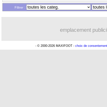
15/04
PSG
: Anfield, Dembélé imite Benze
Filtrer :
15/04
PSG
: João Neves encense Dembélé
emplacement publici
15/04
LdC
: le Barça, l'Atletico comme le 
15/04
PSG
: aucun suspendu pour les demies
- © 2000-2026 MAXIFOOT -
choix de consentemen
15/04
PSG
: Luis Enrique rejoint un cercle 
15/04
PSG
: Vitinha rassure pour Nuno Men
15/04
Barça
: Henry pointe les mêmes erreu
15/04
Liverpool
: le penalty, la colère de K