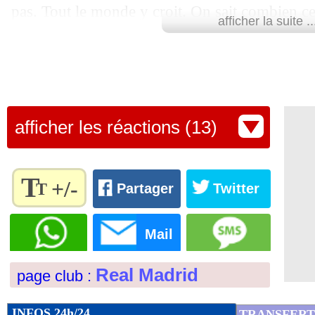
pas. Tout le monde y croit. On sait combien ce 
15/04
PSG
: Umtiti rassuré par la défense ce
afficher la suite ..
ne peut savoir comment la soirée va se passer,
15/04
Barça
: la sortie osée de Gavi
meilleur de nous-mêmes et, de cette manière, j
assuré le technicien espagnol en conférence de
15/04
Juve
: nouvelle blessure pour Milik
Lu 6.479 fois
- Gilles Campos -
afficher les réactions (13)
15/04
Barça
: une indiscipline record en C1
15/04
Real
: Bellingham évoque un rôle flou
T
+/-
T
Partager
Twitter
15/04
PSG
: Luis Enrique complimente Saf
Règlez la
taille du
Mail
texte
15/04
Liverpool
: neuf mois d'absence pour 
pour
Real Madrid
page club :
l'adapter
15/04
LdC
: un finaliste sans sacre assuré
à vos
préférences
INFOS 24h/24
TRANSFERT