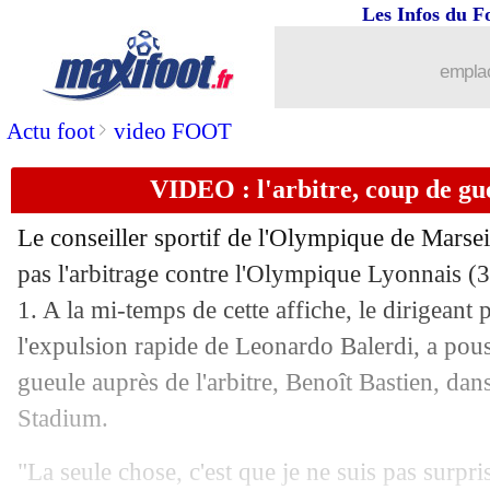
Les Infos du F
emplac
>
Actu foot
video FOOT
...
brèves d'AUJOURD'HUI ( 7 août 202
VIDEO : l'arbitre, coup de gu
...
Liste des brèves du lun. 23 septembre
Le conseiller sportif de l'Olympique de Marse
22/09
OM
: De Zerbi valide l'expulsion de B
pas l'arbitrage contre l'Olympique Lyonnais (
1. A la mi-temps de cette affiche, le dirigeant
22/09
L1
: le classement des buteurs
l'expulsion rapide de Leonardo Balerdi, a pou
gueule auprès de l'arbitre, Benoît Bastien, da
22/09
Lyon
: P. Sage - "c'est très cruel"
Stadium.
22/09
VIDEO
: le bijou de Rowe pour la vict
"La seule chose, c'est que je ne suis pas surpris