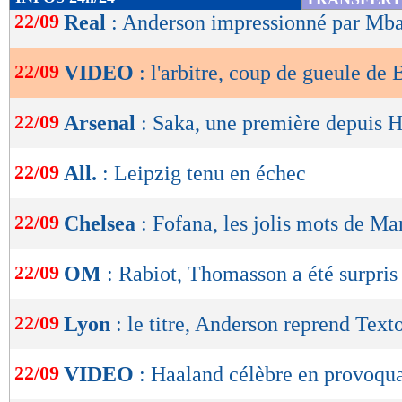
de
22/09
Real
: Anderson impressionné par Mb
lecture
22/09
VIDEO
: l'arbitre, coup de gueule de 
OK
22/09
Arsenal
: Saka, une première depuis 
22/09
All.
: Leipzig tenu en échec
22/09
Chelsea
: Fofana, les jolis mots de Ma
22/09
OM
: Rabiot, Thomasson a été surpris
22/09
Lyon
: le titre, Anderson reprend Text
22/09
VIDEO
: Haaland célèbre en provoqu