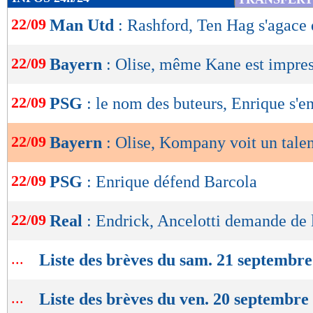
de
22/09
Man Utd
: Rashford, Ten Hag s'agace
lecture
OK
22/09
Bayern
: Olise, même Kane est impre
22/09
PSG
: le nom des buteurs, Enrique s'
22/09
Bayern
: Olise, Kompany voit un talen
22/09
PSG
: Enrique défend Barcola
22/09
Real
: Endrick, Ancelotti demande de 
...
Liste des brèves du sam. 21 septembr
...
Liste des brèves du ven. 20 septembre