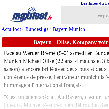
Les Infos du F
22/09
OM
: Rabiot, les grandes attentes de B
emplac
22/09
L1
: Monaco-Le Havre, les compos
>
>
Actu foot
Bundesliga
Bayern Munich
22/09
Man City
: le procès, Guardiola agacé.
Bayern : Olise, Kompany voit 
22/09
Milan
: Kalulu, La Gazzetta se moque
Face au Werder Brême (5-0) samedi en Bundesl
Munich Michael
Olise
(22 ans, 4 matchs et 3 b
22/09
Lyon
: Sage sous le charme de Fofana
saison) a encore brillé avec deux buts et deux
22/09
conférence de presse, l'entraîneur munichois
OM
: Rabiot, Lizarazu calme le jeu pou
hommage à l'international français.
22/09
Real
: Mbappé, la presse en attend da
"C'est un talent spécial. Au Bayern, c'est un l
22/09
EdF
: Mateta assume son rêve
joueurs. Michael s'est très bien débrouillé. Se