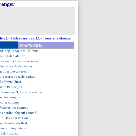
tranger
le, les compos
ccroche Arsenal sur le fil !
n, ça sent la blessure grave
flé par Stuttgart !
 la Ligue 1 pour Faivre
louse (fini)
3-2 Auxerre (fini)
de L1
-
Tableau mercato L1
-
Transferts étranger
antes (fini)
TRANSFERTS
d n'a aucun regret
nd, déjà le cap des 100 buts
be but de Calafiori !
, ça sent la blessure sérieuse
che refuse de s'emballer
ou pour Leverkusen !
t le secret du tacle parfait
Le Havre (fini)
but de Ben Seghir
aux numéro 9, Enrique assume
se, les compos
es, les compos
-Auxerre, les compos
ans perdre, objectif assumé
ir, Davies reste flou
sur le radar du Real
oue son inquiétude
ude de Lizarazu