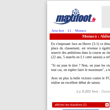
Actu foot
L1
Monaco
>
>
Monaco : Aklio
En s'imposant face au Havre (3-1) ce dim
place du classement, est revenue à égali
nourrir des ambitions dans la course au t
(22 ans, 5 matchs en L1 cette saison) a ref
"Si on joue le titre ? Non, on joue les v
tout cas, on espère faire le maximum", a 
Avec en plus la belle victoire contre le 
réalise un excellent début de saison.
Lu 5.201 fois
- Damie
afficher les réactions (2)