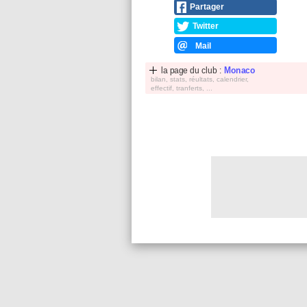
Partager
Twitter
Mail
la page du club :
Monaco
bilan, stats, réultats, calendrier,
effectif, tranferts, ...