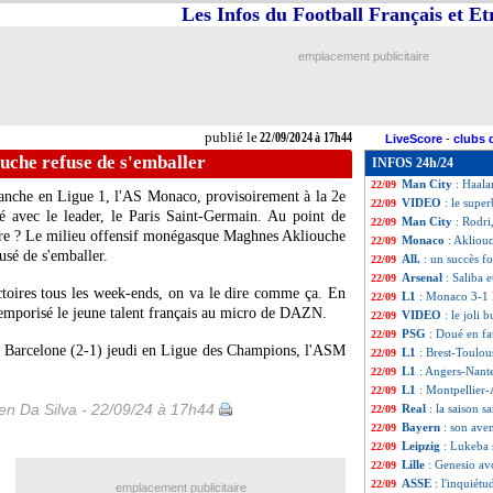
Les Infos du Football Français et E
L1
: Lyon-Marseil
22/09
Ang.
: Man City a
22/09
Barça
: Ter Stege
22/09
emplacement publicitaire
All.
: Dortmund gi
22/09
Brest
: priorité à
22/09
L1
: Brest 2-0 Tou
22/09
L1
: Montpellier 
22/09
publié le
22/09/2024 à 17h44
LiveScore
-
clubs 
L1
: Angers 1-1 N
22/09
uche refuse de s'emballer
INFOS 24h/24
Le Havre
: Digar
22/09
Man City
: Haala
22/09
anche en Ligue 1, l'AS Monaco, provisoirement à la 2e
VIDEO
: le super
22/09
té avec le leader, le Paris Saint-Germain. Au point de
Man City
: Rodri
22/09
itre ? Le milieu offensif monégasque Maghnes
Akliouche
Monaco
: Akliou
22/09
usé de s'emballer.
All.
: un succès f
22/09
Arsenal
: Saliba e
22/09
ictoires tous les week-ends, on va le dire comme ça. En
L1
: Monaco 3-1 
22/09
temporisé le jeune talent français au micro de DAZN.
VIDEO
: le joli 
22/09
PSG
: Doué en f
22/09
FC Barcelone (2-1) jeudi en Ligue des Champions, l'ASM
L1
: Brest-Toulou
22/09
L1
: Angers-Nant
22/09
L1
: Montpellier
22/09
n Da Silva - 22/09/24 à 17h44
Real
: la saison s
22/09
Bayern
: son aven
22/09
Leipzig
: Lukeba 
22/09
Lille
: Genesio av
22/09
ASSE
: l'inquiét
22/09
emplacement publicitaire