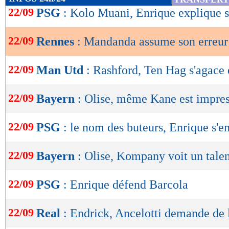
de
22/09
PSG
: Kolo Muani, Enrique explique s
lecture
22/09
Rennes
: Mandanda assume son erreur
OK
22/09
Man Utd
: Rashford, Ten Hag s'agace
22/09
Bayern
: Olise, même Kane est impre
22/09
PSG
: le nom des buteurs, Enrique s'
22/09
Bayern
: Olise, Kompany voit un talen
22/09
PSG
: Enrique défend Barcola
22/09
Real
: Endrick, Ancelotti demande de 