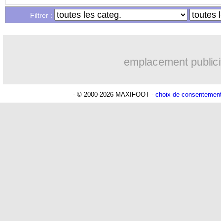
...
Liste des brèves du sam. 21 septembr
Filtrer :
...
Liste des brèves du ven. 20 septembre
emplacement publici
- © 2000-2026 MAXIFOOT -
choix de consentemen