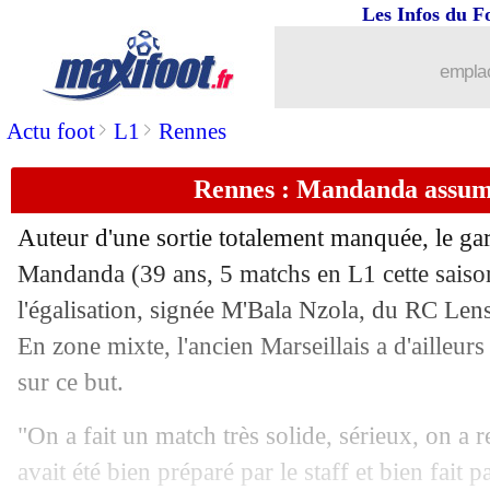
Les Infos du F
22/09
Lille
: Genesio avoue son inquiétude
emplac
22/09
ASSE
: l'inquiétude de Lizarazu
>
>
Actu foot
L1
Rennes
22/09
OM
: Rabiot, les grandes attentes de B
Rennes : Mandanda assum
22/09
L1
: Monaco-Le Havre, les compos
Auteur d'une sortie totalement manquée, le ga
22/09
Man City
: le procès, Guardiola agacé.
Mandanda
(39 ans, 5 matchs en L1 cette saiso
l'égalisation, signée M'Bala Nzola, du RC Len
22/09
Milan
: Kalulu, La Gazzetta se moque
En zone mixte, l'ancien Marseillais a d'ailleur
sur ce but.
22/09
Lyon
: Sage sous le charme de Fofana
"On a fait un match très solide, sérieux, on a r
22/09
OM
: Rabiot, Lizarazu calme le jeu pou
avait été bien préparé par le staff et bien fait p