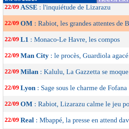
de
22/09
ASSE
: l'inquiétude de Lizarazu
lecture
22/09
OM
: Rabiot, les grandes attentes de B
OK
22/09
L1
: Monaco-Le Havre, les compos
22/09
Man City
: le procès, Guardiola agacé.
22/09
Milan
: Kalulu, La Gazzetta se moque
22/09
Lyon
: Sage sous le charme de Fofana
22/09
OM
: Rabiot, Lizarazu calme le jeu pou
22/09
Real
: Mbappé, la presse en attend da