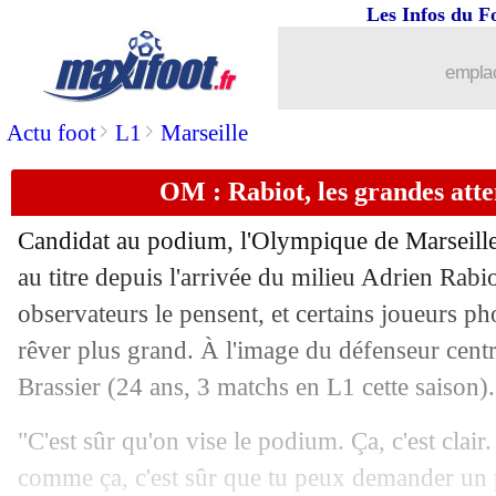
Les Infos du F
22/09
Man City
: Haaland, déjà le cap des 1
emplac
22/09
VIDEO
: le superbe but de Calafiori !
>
>
Actu foot
L1
Marseille
22/09
Man City
: Rodri, ça sent la blessure 
OM : Rabiot, les grandes atte
22/09
Monaco
: Akliouche refuse de s'embal
Candidat au podium, l'Olympique de Marseille
22/09
All.
: un succès fou pour Leverkusen !
au titre depuis l'arrivée du milieu Adrien Rab
observateurs le pensent, et certains joueurs p
22/09
Arsenal
: Saliba et le secret du tacle p
rêver plus grand. À l'image du défenseur centra
Brassier
(24 ans, 3 matchs en L1 cette saison).
22/09
L1
: Monaco 3-1 Le Havre (fini)
"C'est sûr qu'on vise le podium. Ça, c'est clair
22/09
VIDEO
: le joli but de Ben Seghir
comme ça, c'est sûr que tu peux demander un p