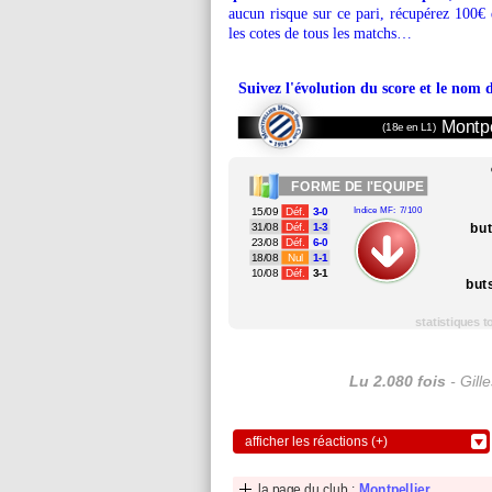
aucun risque sur ce pari, récupérez 100€ 
les cotes de tous les matchs…
Suivez l'évolution du score et le nom 
Montpe
(18e en L1)
FORME
DE l'EQUIPE
15/09
Déf.
3-0
Indice MF: 7/100
bu
31/08
Déf.
1-3
23/08
Déf.
6-0
18/08
Nul
1-1
10/08
Déf.
3-1
but
statistiques 
Lu 2.080 fois
- Gill
afficher les réactions (+)
la page du club :
Montpellier