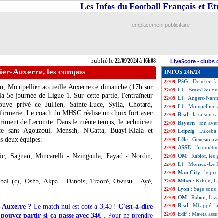
Les Infos du Football Français et E
Le Havre
: Digar
22/09
Man City
: Haala
22/09
VIDEO
: le super
22/09
emplacement publicitaire
Man City
: Rodri
22/09
Monaco
: Akliou
22/09
All.
: un succès f
22/09
Arsenal
: Saliba e
22/09
publié le
22/09/2024 à 16h08
LiveScore
-
clubs 
L1
: Monaco 3-1 
22/09
ier-Auxerre, les compos
INFOS 24h/24
VIDEO
: le joli 
22/09
PSG
: Doué en f
22/09
on, Montpellier accueille Auxerre ce dimanche (17h sur
L1
: Brest-Toulou
22/09
5e journée de Ligue 1. Sur cette partie, l'entraîneur
L1
: Angers-Nant
22/09
ouve privé de Jullien, Sainte-Luce, Sylla, Chotard,
L1
: Montpellier
22/09
firmerie. Le coach du MHSC réalise un choix fort avec
Real
: la saison s
22/09
détriment de Lecomte. Dans le même temps, le technicien
Bayern
: son aven
22/09
ace sans Agouzoul, Mensah, N'Gatta, Buayi-Kiala et
Leipzig
: Lukeba 
22/09
es deux équipes.
Lille
: Genesio av
22/09
ASSE
: l'inquiét
22/09
c, Sagnan, Mincarelli - Nzingoula, Fayad - Nordin,
OM
: Rabiot, les 
22/09
L1
: Monaco-Le H
22/09
Man City
: le pr
22/09
bal (c), Osho, Akpa - Danois, Traoré, Owusu - Ayé,
Milan
: Kalulu, 
22/09
Lyon
: Sage sous
22/09
OM
: Rabiot, Liz
22/09
Real
: Mbappé, la
r-Auxerre ?
Le match nul est coté à 3,40 !
C'est-à-dire
22/09
EdF
: Mateta ass
22/09
 pouvez partir si ça passe avec 34€
. Pour ne prendre