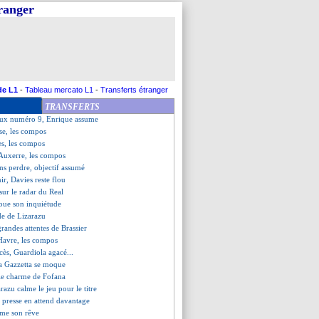
tranger
d n'a aucun regret
nd, déjà le cap des 100 buts
be but de Calafiori !
, ça sent la blessure sérieuse
che refuse de s'emballer
ou pour Leverkusen !
t le secret du tacle parfait
de L1
-
Tableau mercato L1
-
Transferts étranger
Le Havre (fini)
TRANSFERTS
but de Ben Seghir
aux numéro 9, Enrique assume
se, les compos
es, les compos
-Auxerre, les compos
ans perdre, objectif assumé
ir, Davies reste flou
sur le radar du Real
oue son inquiétude
ude de Lizarazu
grandes attentes de Brassier
avre, les compos
ocès, Guardiola agacé...
La Gazzetta se moque
 le charme de Fofana
arazu calme le jeu pour le titre
 presse en attend davantage
ume son rêve