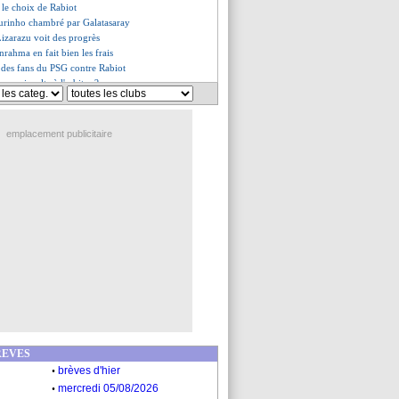
 le choix de Rabiot
urinho chambré par Galatasaray
izarazu voit des progrès
nrahma en fait bien les frais
t des fans du PSG contre Rabiot
 une insulte à l'arbitre ?
, Enrique explique sa gestion
a assume son erreur
ord, Ten Hag s'agace des rumeurs
emplacement publicitaire
même Kane est impressionné
 buteurs, Enrique s'en moque
Kompany voit un talent spécial
fend Barcola
ncelotti demande de la patience
es du sam. 21 septembre 2024
es du ven. 20 septembre 2024
REVES
.
brèves d'hier
.
mercredi 05/08/2026