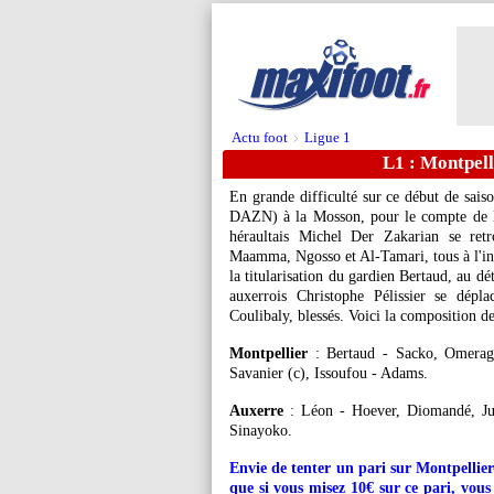
Actu foot
Ligue 1
>
L1 : Montpell
En grande difficulté sur ce début de sais
DAZN) à la Mosson, pour le compte de la 
héraultais Michel Der Zakarian se retr
Maamma, Ngosso et Al-Tamari, tous à l'in
la titularisation du gardien Bertaud, au 
auxerrois Christophe Pélissier se dépl
Coulibaly, blessés. Voici la composition d
Montpellier
: Bertaud - Sacko, Omeragi
Savanier (c), Issoufou - Adams.
Auxerre
: Léon - Hoever, Diomandé, Ju
Sinayoko.
Envie de tenter un pari sur Montpellie
que si vous misez 10€ sur ce pari, vous