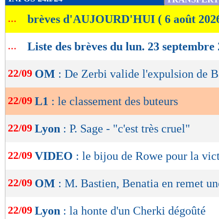
de
...
brèves d'AUJOURD'HUI ( 6 août 202
lecture
OK
...
Liste des brèves du lun. 23 septembre
22/09
OM
: De Zerbi valide l'expulsion de B
22/09
L1
: le classement des buteurs
22/09
Lyon
: P. Sage - "c'est très cruel"
22/09
VIDEO
: le bijou de Rowe pour la vict
22/09
OM
: M. Bastien, Benatia en remet un
22/09
Lyon
: la honte d'un Cherki dégoûté