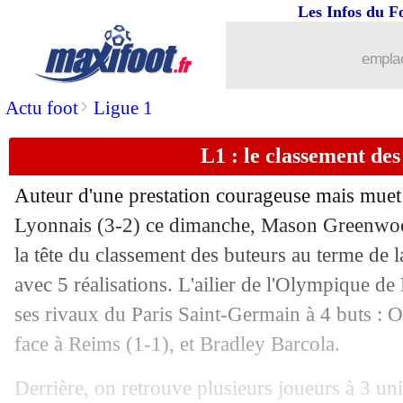
Les Infos du F
emplac
>
Actu foot
Ligue 1
L1 : le classement des
Auteur d'une prestation courageuse mais muet
Lyonnais (3-2) ce dimanche, Mason Greenwo
la tête du classement des buteurs au terme de 
avec 5 réalisations. L'ailier de l'Olympique d
ses rivaux du Paris Saint-Germain à 4 buts :
face à Reims (1-1), et Bradley Barcola.
Derrière, on retrouve plusieurs joueurs à 3 un