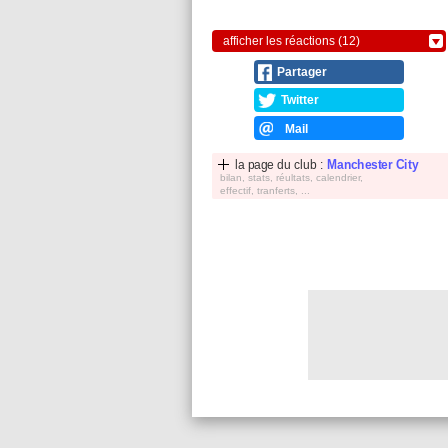
afficher les réactions (12)
Partager
Twitter
Mail
la page du club :
Manchester City
bilan, stats, réultats, calendrier,
effectif, tranferts, ...