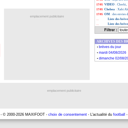
VIDEO
: Cherki, 
17/05
Chelsea
: Xabi Al
17/05
OM
: des envies 
17/05
emplacement publicitaire
Liste des brèv
...
Liste des brèv
...
Filtrer :
ARCHIVES DES B
.
brèves du jour
.
mardi 04/08/2026
.
dimanche 02/08/2
emplacement publicitaire
- © 2000-2026 MAXIFOOT -
choix de consentement
- L'actualité du
football
-