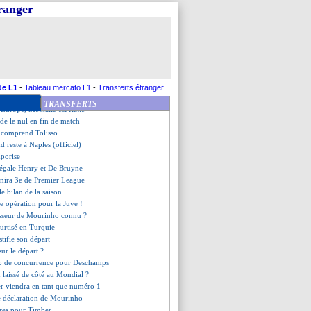
rassurantes pour Manu Koné
tranger
on de Griezmann pour sa der'
etour comme dirigeant ?
 s'embrouille pour un changement
 ne serait pas déçu
art de Malacia confirmé (off.)
retour dans le onze
ice lâché par Carrick ?
de L1
-
Tableau mercato L1
-
Transferts étranger
istorique pour Elversberg
TRANSFERTS
 Europe, Methalie est flatté
ède le nul en fin de match
 comprend Tolisso
d reste à Naples (officiel)
mporise
 égale Henry et De Bruyne
inira 3e de Premier League
le bilan de la saison
se opération pour la Juve !
esseur de Mourinho connu ?
urtisé en Turquie
stifie son départ
sur le départ ?
op de concurrence pour Deschamps
n laissé de côté au Mondial ?
r viendra en tant que numéro 1
ge déclaration de Mourinho
fres pour Timber