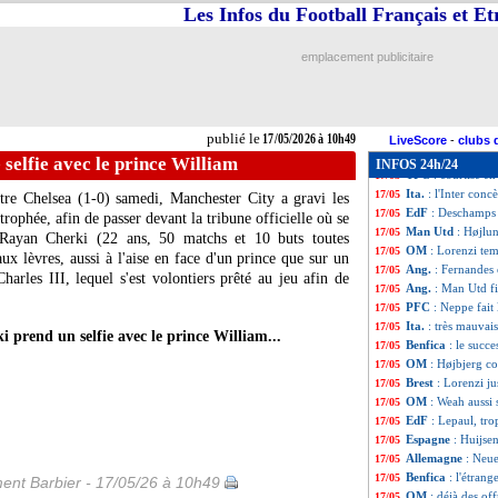
EdF
: nouvelles 
17/05
Les Infos du Football Français et E
VIDEO
: l'émoti
17/05
Metz
: Pirès de r
17/05
emplacement publicitaire
VIDEO
: Neymar
17/05
Lyon
: 5e, Morton
17/05
Man Utd
: le dép
17/05
Real
: Mbappé de 
17/05
publié le
17/05/2026 à 10h49
Man Utd
: un ind
17/05
LiveScore
-
clubs 
All.
: promotion h
17/05
 selfie avec le prince William
INFOS 24h/24
TFC
: courtisé en
17/05
Ita.
: l'Inter conc
17/05
tre Chelsea (1-0) samedi, Manchester City a gravi les
EdF
: Deschamps
17/05
ophée, afin de passer devant la tribune officielle où se
Man Utd
: Højlun
17/05
. Rayan
Cherki
(22 ans, 50 matchs et 10 buts toutes
OM
: Lorenzi te
17/05
aux lèvres, aussi à l'aise en face d'un prince que sur un
Ang.
: Fernandes
17/05
 Charles III, lequel s'est volontiers prêté au jeu afin de
Ang.
: Man Utd f
17/05
PFC
: Neppe fait 
17/05
Ita.
: très mauvai
17/05
rend un selfie avec le prince William...
Benfica
: le succ
17/05
OM
: Højbjerg co
17/05
Brest
: Lorenzi ju
17/05
OM
: Weah aussi 
17/05
EdF
: Lepaul, tr
17/05
Espagne
: Huijse
17/05
Allemagne
: Neue
17/05
Benfica
: l'étran
17/05
ent Barbier - 17/05/26 à 10h49
OM
: déjà des of
17/05