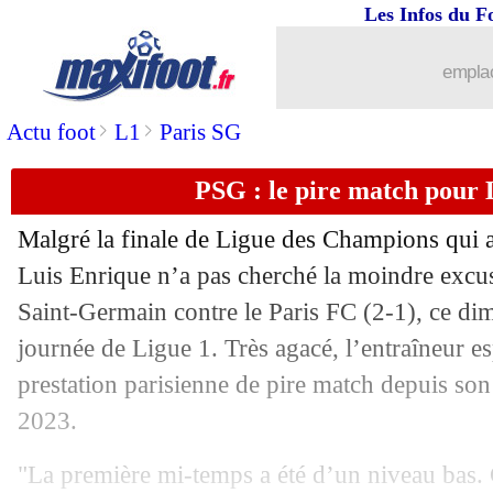
Les Infos du F
emplac
>
>
Actu foot
L1
Paris SG
PSG : le pire match pour 
Malgré la finale de Ligue des Champions qui 
Luis Enrique n’a pas cherché la moindre excuse
Saint-Germain contre le Paris FC (2-1), ce dim
journée de Ligue 1. Très agacé, l’entraîneur e
prestation parisienne de pire match depuis son 
2023.
"La première mi-temps a été d’un niveau bas. 