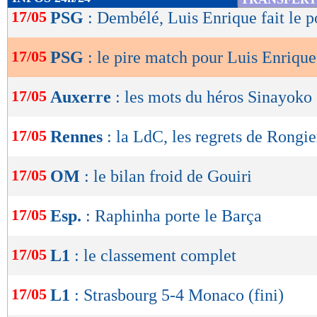
de
17/05
PSG
: Dembélé, Luis Enrique fait le p
lecture
17/05
PSG
: le pire match pour Luis Enrique
OK
17/05
Auxerre
: les mots du héros Sinayoko
17/05
Rennes
: la LdC, les regrets de Rongier
17/05
OM
: le bilan froid de Gouiri
17/05
Esp.
: Raphinha porte le Barça
17/05
L1
: le classement complet
17/05
L1
: Strasbourg 5-4 Monaco (fini)