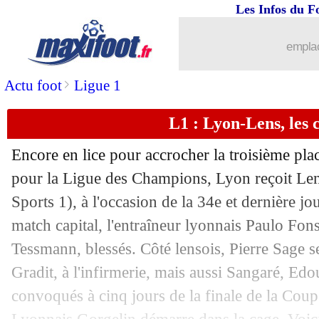
Les Infos du F
17/05
L1
: Nantes-Toulouse définitivement a
emplac
17/05
PSG
: Dembélé est sorti sur blessure
>
Actu foot
Ligue 1
17/05
PSG
: inquiétude autour de Dembélé
L1 : Lyon-Lens, les
17/05
L1
: Nantes-Toulouse interrompu
Encore en lice pour accrocher la troisième plac
17/05
Man City
: Semenyo croit au triplé
pour la Ligue des Champions, Lyon reçoit Le
Sports 1), à l'occasion de la 34e et dernière j
17/05
Esp.
: Griezmann décisif pour sa der' 
match capital, l'entraîneur lyonnais Paulo Fon
Tessmann, blessés. Côté lensois, Pierre Sage s
17/05
Esp.
: Vinicius fait gagner le Real
Gradit, à l'infirmerie, mais aussi Sangaré, Ed
convoqués à cinq jours de la finale de la Coup
17/05
Ang.
: West Ham au bord de la relégat