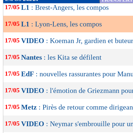
1,00
- 1,08
de
17/05
L1
: Brest-Angers, les compos
statistiques toutes compétitions con
lecture
17/05
L1
: Lyon-Lens, les compos
Suivez l'évolution du score et le nom des but
OK
Score de Maxifoot
17/05
VIDEO
: Koeman Jr, gardien et buteur
Lyon -
Lens
(4e en L1)
(2e en 
17/05
Nantes
: les Kita se défilent
% de victoires
FORME
DE l'EQUIPE
66
60% -
%
17/05
EdF
: nouvelles rassurantes pour Man
10/05
Déf.
2-1
Indice MF: 69/100
buts
marqués/match
03/05
Vict.
4-2
25/04
Vict.
3-2
2,05
1,72 -
17/05
19/04
Vict.
1-2
VIDEO
: l'émotion de Griezmann pour
12/04
Vict.
2-0
buts
encaissés/match
1,00
- 1,08
17/05
Metz
: Pirès de retour comme dirigean
statistiques toutes compétitions con
Lu 6.385 fois
- Clément Barbier 
17/05
VIDEO
: Neymar s'embrouille pour 