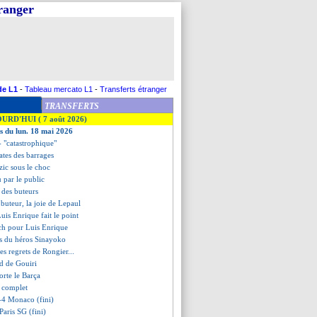
tranger
de L1
-
Tableau mercato L1
-
Transferts étranger
TRANSFERTS
OURD'HUI ( 7 août 2026)
es du lun. 18 mai 2026
 - "catastrophique"
dates des barrages
zic sous le choc
 par le public
t des buteurs
 buteur, la joie de Lepaul
uis Enrique fait le point
tch pour Luis Enrique
ts du héros Sinayoko
les regrets de Rongier...
id de Gouiri
orte le Barça
t complet
-4 Monaco (fini)
Paris SG (fini)