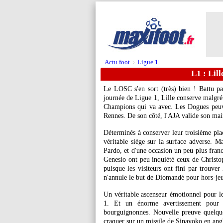
Actu foot
Ligue 1
>
L1 : Lill
Le LOSC s'en sort (très) bien ! Battu p
journée de Ligue 1, Lille conserve malgré 
Champions qui va avec. Les Dogues peuv
Rennes. De son côté, l'AJA valide son main
Déterminés à conserver leur troisième plac
véritable siège sur la surface adverse. 
Pardo, et d'une occasion un peu plus fra
Genesio ont peu inquiété ceux de Christop
puisque les visiteurs ont fini par trouver
n'annule le but de Diomandé pour hors-jeu
Un véritable ascenseur émotionnel pour le
1. Et un énorme avertissement pour le
bourguignonnes. Nouvelle preuve quelques
craquer sur un missile de Sinayoko en ang