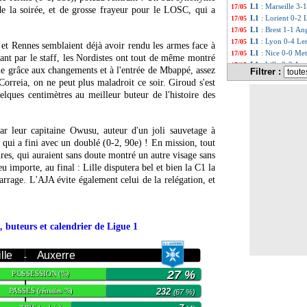
L1
: Marseille 3-
17/05
 la soirée, et de grosse frayeur pour le LOSC, qui a
L1
: Lorient 0-2 
17/05
L1
: Brest 1-1 Ang
17/05
L1
: Lyon 0-4 Len
17/05
et Rennes semblaient déjà avoir rendu les armes face à
L1
: Nice 0-0 Met
17/05
ant par le staff, les Nordistes ont tout de même montré
L1
: Lille 0-2 Aux
17/05
ie grâce aux changements et à l'entrée de Mbappé, assez
Filtrer :
Troyes
: Lens et 
17/05
Correia, on ne peut plus maladroit ce soir. Giroud s'est
Bayern
: Nübel in
17/05
elques centimètres au meilleur buteur de l'histoire des
L1
: Nantes-Toulo
17/05
PSG
: Dembélé est
17/05
PSG
: inquiétud
17/05
par leur capitaine Owusu, auteur d'un joli sauvetage à
L1
: Nantes-Toul
17/05
qui a fini avec un doublé (0-2, 90e) ! En mission, tout
Man City
: Semen
17/05
res, qui auraient sans doute montré un autre visage sans
Esp.
: Griezmann 
17/05
eu importe, au final : Lille disputera bel et bien la C1 la
Esp.
: Vinicius fa
17/05
barrage. L'AJA évite également celui de la relégation, et
Ang.
: West Ham a
17/05
…
PSG
: un sacre c
17/05
L1
: Paris FC-Par
17/05
L1
: Strasbourg-
17/05
, buteurs et calendrier de Ligue 1
L1
: Lorient-Le 
17/05
L1
: Nantes-Toul
17/05
L1
: Lille-Auxerr
17/05
ille
Auxerre
-
L1
: Nice-Metz, 
17/05
27 %
POSSESSION
(%)
L1
: Marseille-Re
17/05
L1
: Brest-Angers
17/05
PASSES
232
(réussies %)
(67 %)
L1
: Lyon-Lens, 
17/05