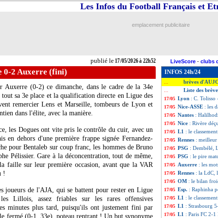
Les Infos du Football Français et E
emplacement publicitaire
publié le
17/05/2026 à 22h52
LiveScore
-
clubs 
e 0-2 Auxerre (fini)
INFOS 24h/24
brèves d'AUJ
...
ar Auxerre (0-2) ce dimanche, dans le cadre de la 34e
Liste des brèv
...
tout sa 3e place et la qualification directe en Ligue des
Lyon
: C. Tolisso
17/05
ent remercier Lens et Marseille, tombeurs de Lyon et
Nice-ASSE
: les 
17/05
tien dans l'élite, avec la manière.
Nantes
: Halilhod
17/05
Nice
: Rivère déçu
17/05
e, les Dogues ont vite pris le contrôle du cuir, avec un
L1
: le classemen
17/05
Mais en dehors d'une première frappe signée Fernandez-
Rennes
: meilleur
17/05
nche pour Bentaleb sur coup franc, les hommes de Bruno
PSG
: Dembélé, L
17/05
he Pélissier. Gare à la déconcentration, tout de même,
PSG
: le pire ma
17/05
 la faille sur leur première occasion, avant que la VAR
Auxerre
: les mo
17/05
 !
Rennes
: la LdC, 
17/05
OM
: le bilan fro
17/05
s joueurs de l'AJA, qui se battent pour rester en Ligue
Esp.
: Raphinha p
17/05
L1
: le classemen
s Lillois, assez friables sur les rares offensives
17/05
L1
: Strasbourg 5
17/05
 minutes plus tard, puisqu'ils ont justement fini par
L1
: Paris FC 2-1 
17/05
le fermé (0-1, 33e), poteau rentrant ! Un but synonyme