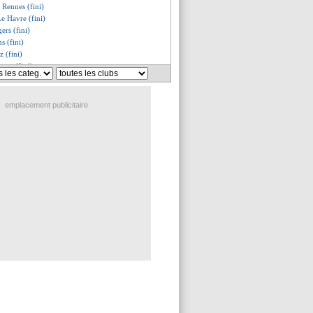
1 Rennes (fini)
Le Havre (fini)
ers (fini)
s (fini)
z (fini)
erre (fini)
Lorient suivent Adeline
vité à faire ses valises
use définitivement arrêté
emplacement publicitaire
 sorti sur blessure
e autour de Dembélé
ouse interrompu
yo croit au triplé
décisif pour sa der' à Madrid
it gagner le Real
u bord de la relégation !
élébré devant le parcage
is SG, les compos
Monaco, les compos
Havre, les compos
ouse, les compos
e, les compos
les compos
nnes, les compos
, les compos
les compos