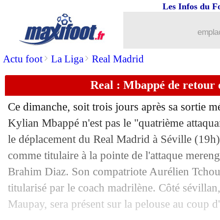
Les Infos du F
17/05
L1
: Paris FC-Paris SG, les compos
emplac
17/05
L1
: Strasbourg-Monaco, les compos
>
>
Actu foot
La Liga
Real Madrid
17/05
L1
: Lorient-Le Havre, les compos
Real : Mbappé de retour 
17/05
L1
: Nantes-Toulouse, les compos
Ce dimanche, soit trois jours après sa sortie m
17/05
L1
: Lille-Auxerre, les compos
Kylian Mbappé n'est pas le "quatrième attaqu
le déplacement du Real Madrid à Séville (19h).
17/05
L1
: Nice-Metz, les compos
comme titulaire à la pointe de l'attaque mereng
Brahim Diaz. Son compatriote Aurélien Tchou
17/05
L1
: Marseille-Rennes, les compos
titularisé par le coach madrilène. Côté sévillan
Maupay, sera présent sur la pelouse au coup d
17/05
L1
: Brest-Angers, les compos