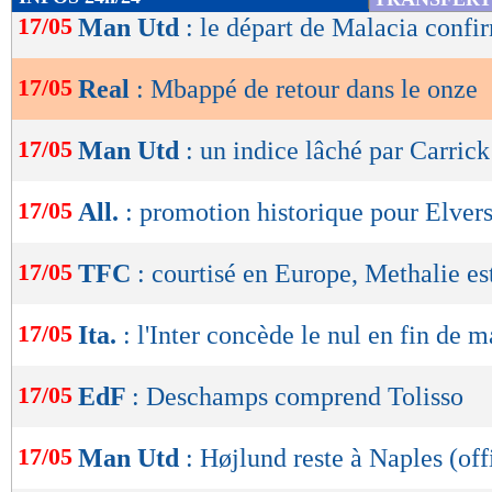
de
17/05
Man Utd
: le départ de Malacia confir
lecture
17/05
Real
: Mbappé de retour dans le onze
OK
17/05
Man Utd
: un indice lâché par Carrick
17/05
All.
: promotion historique pour Elver
17/05
TFC
: courtisé en Europe, Methalie est
17/05
Ita.
: l'Inter concède le nul en fin de 
17/05
EdF
: Deschamps comprend Tolisso
17/05
Man Utd
: Højlund reste à Naples (off