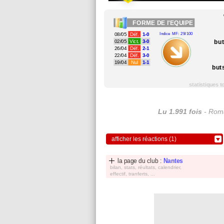
FORME
DE l'EQUIPE
08/05
Déf.
1-0
Indice MF: 29/100
bu
02/05
Vict.
3-0
26/04
Déf.
2-1
22/04
Déf.
3-0
19/04
Nul
1-1
but
statistiques 
Lu 1.991 fois
- Roma
afficher les réactions (1)
la page du club :
Nantes
bilan, stats, réultats, calendrier,
effectif, tranferts, ...