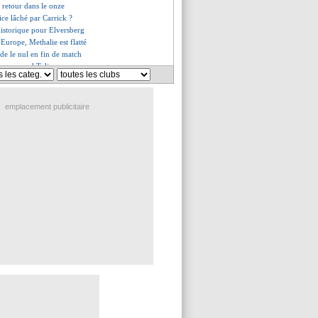
retour dans le onze
ice lâché par Carrick ?
istorique pour Elversberg
 Europe, Methalie est flatté
ède le nul en fin de match
 comprend Tolisso
d reste à Naples (officiel)
mporise
 égale Henry et De Bruyne
emplacement publicitaire
inira 3e de Premier League
le bilan de la saison
se opération pour la Juve !
esseur de Mourinho connu ?
urtisé en Turquie
stifie son départ
sur le départ ?
op de concurrence pour Deschamps
n laissé de côté au Mondial ?
r viendra en tant que numéro 1
ge déclaration de Mourinho
fres pour Timber
le selfie avec le prince William
onso sur le banc ! (officiel)
de départ pour Balerdi
es du sam. 16 mai 2026
es du ven. 15 mai 2026