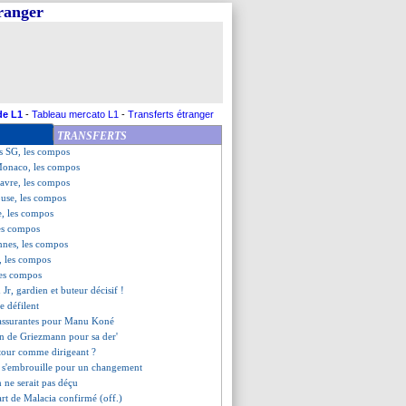
tranger
use définitivement arrêté
 sorti sur blessure
e autour de Dembélé
ouse interrompu
yo croit au triplé
décisif pour sa der' à Madrid
it gagner le Real
de L1
-
Tableau mercato L1
-
Transferts étranger
u bord de la relégation !
TRANSFERTS
élébré devant le parcage
is SG, les compos
Monaco, les compos
Havre, les compos
ouse, les compos
e, les compos
les compos
nnes, les compos
, les compos
les compos
Jr, gardien et buteur décisif !
se défilent
rassurantes pour Manu Koné
on de Griezmann pour sa der'
etour comme dirigeant ?
 s'embrouille pour un changement
 ne serait pas déçu
art de Malacia confirmé (off.)