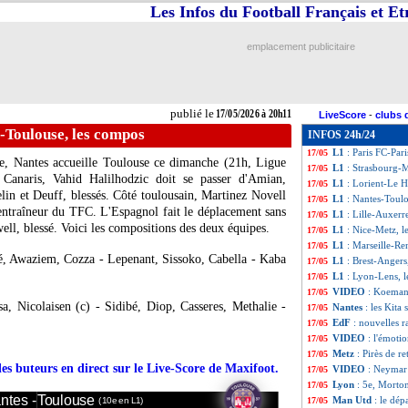
Les Infos du Football Français et E
L1
: Nantes-Toulo
17/05
PSG
: Dembélé est
17/05
PSG
: inquiétud
17/05
emplacement publicitaire
L1
: Nantes-Toul
17/05
Man City
: Semen
17/05
Esp.
: Griezmann 
17/05
Esp.
: Vinicius fa
17/05
publié le
17/05/2026 à 20h11
LiveScore
-
clubs 
Ang.
: West Ham a
17/05
-Toulouse, les compos
INFOS 24h/24
PSG
: un sacre c
17/05
L1
: Paris FC-Par
17/05
ne, Nantes accueille Toulouse ce dimanche (21h, Ligue
L1
: Strasbourg-
17/05
Canaris, Vahid Halilhodzic doit se passer d'Amian,
L1
: Lorient-Le 
17/05
in et Deuff, blessés. Côté toulousain, Martinez Novell
L1
: Nantes-Toul
17/05
entraîneur du TFC. L'Espagnol fait le déplacement sans
L1
: Lille-Auxerr
17/05
ll, blessé. Voici les compositions des deux équipes.
L1
: Nice-Metz, 
17/05
L1
: Marseille-Re
17/05
é, Awaziem, Cozza - Lepenant, Sissoko, Cabella - Kaba
L1
: Brest-Angers
17/05
L1
: Lyon-Lens, 
17/05
VIDEO
: Koeman 
17/05
, Nicolaisen (c) - Sidibé, Diop, Casseres, Methalie -
Nantes
: les Kita 
17/05
EdF
: nouvelles 
17/05
VIDEO
: l'émoti
17/05
Metz
: Pirès de r
17/05
des buteurs en direct sur le Live-Score de Maxifoot.
VIDEO
: Neymar
17/05
Lyon
: 5e, Morton
17/05
ntes -
Toulouse
Man Utd
: le dép
17/05
(10e en L1)