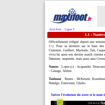
Actu foot
Ligue 1
>
L1 : Nantes
Officiellement relégué depuis une semai
1+). Pour sa dernière sur le banc des 
Centonze, Guilbert, Machado, Tati, Coquel
vivra lui aussi son dernier match comme 
Dønnum, suspendu, mais aussi sans Cresswe
Nantes
: Lopes (c) - Acapandié, Doucour
- Ganago, Abline.
Toulouse
: Restes - McKenzie, Koumbassa
Hidalgo, Emersonn, Gboho.
Suivez l'évolution du score et le nom 
Na
(17e en L1)