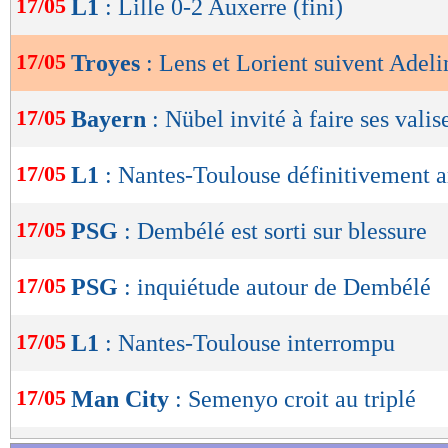
17/05
L1
: Lille 0-2 Auxerre (fini)
de
lecture
17/05
Troyes
: Lens et Lorient suivent Adeli
OK
17/05
Bayern
: Nübel invité à faire ses valis
17/05
L1
: Nantes-Toulouse définitivement a
17/05
PSG
: Dembélé est sorti sur blessure
17/05
PSG
: inquiétude autour de Dembélé
17/05
L1
: Nantes-Toulouse interrompu
17/05
Man City
: Semenyo croit au triplé