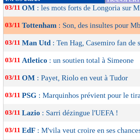
de
03/11
OM
: les mots forts de Longoria sur 
lecture
03/11
Tottenham
: Son, des insultes pour M
OK
03/11
Man Utd
: Ten Hag, Casemiro fan de s
03/11
Atletico
: un soutien total à Simeone
03/11
OM
: Payet, Riolo en veut à Tudor
03/11
PSG
: Marquinhos prévient pour le ti
03/11
Lazio
: Sarri dézingue l'UEFA !
03/11
EdF
: M'vila veut croire en ses chance