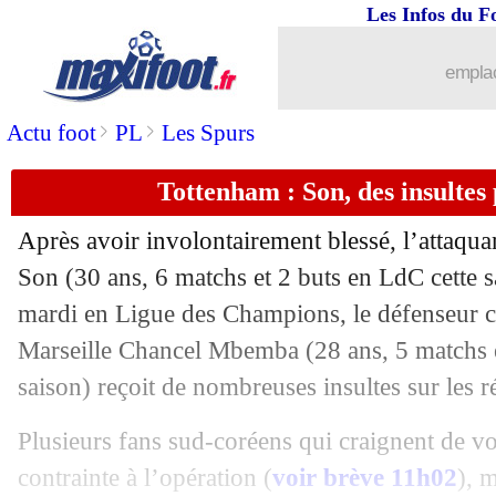
Les Infos du F
03/11
PSG
: Rothen a vu des manques inquiét
emplac
03/11
Barça
: Depay cartonne les médias !
>
>
Actu foot
PL
Les Spurs
03/11
LEC
: Cologne-Nice, les compos
Tottenham : Son, des insulte
03/11
C3
: Rennes-AEK Larnaca, les compo
Après avoir involontairement blessé, l’attaq
03/11
Barça
: Piqué annonce sa retraite !
Son (30 ans, 6 matchs et 2 buts en LdC cette s
mardi en Ligue des Champions, le défenseur c
03/11
Atletico
: 4 joueurs sur le marché cet 
Marseille Chancel Mbemba (28 ans, 5 matchs e
saison) reçoit de nombreuses insultes sur les 
03/11
OM
: Di Meco prévient avant l'Olymp
Plusieurs fans sud-coréens qui craignent de voi
03/11
Strasbourg
: Ajorque revient sur son c
contrainte à l’opération (
voir brève 11h02
), 