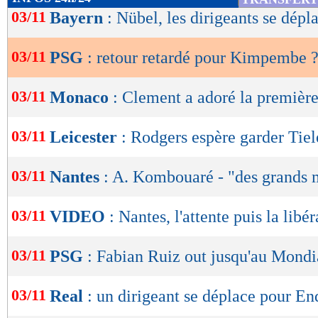
de
03/11
Bayern
: Nübel, les dirigeants se dépl
lecture
03/11
PSG
: retour retardé pour Kimpembe 
OK
03/11
Monaco
: Clement a adoré la premièr
03/11
Leicester
: Rodgers espère garder Tie
03/11
Nantes
: A. Kombouaré - "des grands 
03/11
VIDEO
: Nantes, l'attente puis la libér
03/11
PSG
: Fabian Ruiz out jusqu'au Mondi
03/11
Real
: un dirigeant se déplace pour En