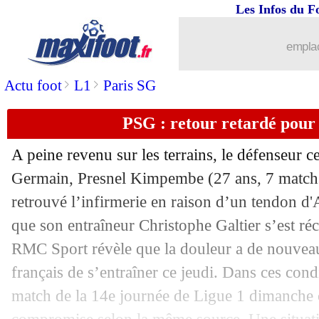
Les Infos du F
03/11
Barça
: Laporta réagit à la décision d
emplac
03/11
Nice
: Riolo a adoré !
>
>
Actu foot
L1
Paris SG
03/11
C3
: 4 équipes à égalité, du jamais-vu 
PSG : retour retardé pou
03/11
Monaco
: le Shakhtar, Disasi veut sa 
A peine revenu sur les terrains, le défenseur ce
03/11
Rennes
: Génésio ne digère pas Fener
Germain, Presnel Kimpembe (27 ans, 7 matchs 
retrouvé l’infirmerie en raison d’un tendon d
03/11
C3
: quels adversaires pour les clubs d
que son entraîneur Christophe Galtier s’est r
RMC Sport révèle que la douleur a de nouveau
03/11
LEC
: les qualifiés, les éliminés
français de s’entraîner ce jeudi. Dans ces condi
match de la 14e journée de Ligue 1 dimanche c
03/11
LEC
: les résultats de la soirée