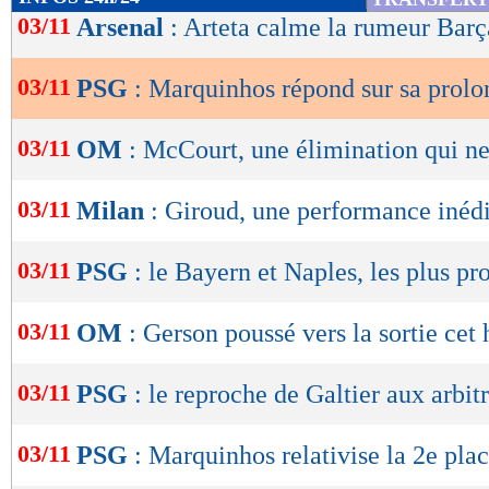
de
03/11
Arsenal
: Arteta calme la rumeur Barç
lecture
03/11
PSG
: Marquinhos répond sur sa prolo
OK
03/11
OM
: McCourt, une élimination qui ne
03/11
Milan
: Giroud, une performance inéd
03/11
PSG
: le Bayern et Naples, les plus pr
03/11
OM
: Gerson poussé vers la sortie cet 
03/11
PSG
: le reproche de Galtier aux arbit
03/11
PSG
: Marquinhos relativise la 2e pla