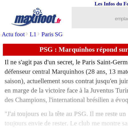
Les Infos du F
03/11
OM
: Payet, Riolo en veut à Tudor
emplac
03/11
PSG
: Marquinhos prévient pour le ti
>
>
Actu foot
L1
Paris SG
03/11
Lazio
: Sarri dézingue l'UEFA !
PSG : Marquinhos répond sur 
03/11
EdF
: M'vila veut croire en ses chance
Il ne s'agit pas d'un secret, le Paris Saint-Ger
03/11
OM
: Gueye également sur le départ ?
défenseur central Marquinhos (28 ans, 13 matc
saison), actuellement sous contrat jusqu'en ju
03/11
PSG
: Galtier juge l'entrée d'Ekitike
en marge de la victoire face à la Juventus Tur
des Champions, l'international brésilien a évo
03/11
Benfica
: leader, Schmidt n'y croyait p
"J'ai toujours eu la tête au PSG. Il me reste un 
03/11
Barça
: Xavi veut toujours Zubimendi
toujours envie de rester. Le club me montre sa