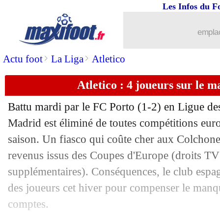
Les Infos du F
03/11
Bayern
: Nübel, les dirigeants se dépl
emplac
03/11
PSG
: retour retardé pour Kimpembe 
>
>
Actu foot
La Liga
Atletico
03/11
Monaco
: Clement a adoré la premièr
Atletico : 4 joueurs sur le m
03/11
Leicester
: Rodgers espère garder Tie
Battu mardi par le FC Porto (1-2) en Ligue de
03/11
Nantes
: A. Kombouaré - "des grands 
Madrid est éliminé de toutes compétitions euro
saison. Un fiasco qui coûte cher aux Colchon
03/11
VIDEO
: Nantes, l'attente puis la libér
revenus issus des Coupes d'Europe (droits TV 
supplémentaires). Conséquences, le club espag
03/11
PSG
: Fabian Ruiz out jusqu'au Mondi
des joueurs cet hiver pour compenser le manqu
comptes.
03/11
Real
: un dirigeant se déplace pour En