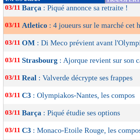
de
03/11
Barça
: Piqué annonce sa retraite !
lecture
03/11
Atletico
: 4 joueurs sur le marché cet 
OK
03/11
OM
: Di Meco prévient avant l'Olymp
03/11
Strasbourg
: Ajorque revient sur son c
03/11
Real
: Valverde décrypte ses frappes
03/11
C3
: Olympiakos-Nantes, les compos
03/11
Barça
: Piqué étudie ses options
03/11
C3
: Monaco-Etoile Rouge, les compo