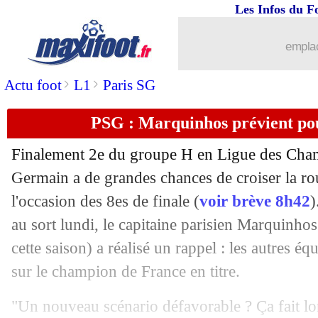
Les Infos du F
03/11
Barça
: Piqué annonce sa retraite !
emplac
03/11
Atletico
: 4 joueurs sur le marché cet 
>
>
Actu foot
L1
Paris SG
03/11
OM
: Di Meco prévient avant l'Olymp
PSG : Marquinhos prévient pou
03/11
Strasbourg
: Ajorque revient sur son c
Finalement 2e du groupe H en Ligue des Champ
03/11
Real
: Valverde décrypte ses frappes
Germain a de grandes chances de croiser la ro
l'occasion des 8es de finale (
voir brève 8h42
)
03/11
C3
: Olympiakos-Nantes, les compos
au sort lundi, le capitaine parisien Marquinho
cette saison) a réalisé un rappel : les autres é
03/11
Barça
: Piqué étudie ses options
sur le champion de France en titre.
03/11
C3
: Monaco-Etoile Rouge, les compo
"Un nouveau scénario défavorable ? Ça fait lon