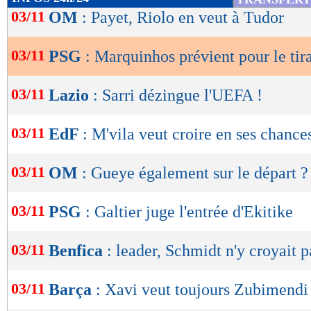
de
03/11
OM
: Payet, Riolo en veut à Tudor
lecture
03/11
PSG
: Marquinhos prévient pour le ti
OK
03/11
Lazio
: Sarri dézingue l'UEFA !
03/11
EdF
: M'vila veut croire en ses chance
03/11
OM
: Gueye également sur le départ ?
03/11
PSG
: Galtier juge l'entrée d'Ekitike
03/11
Benfica
: leader, Schmidt n'y croyait p
03/11
Barça
: Xavi veut toujours Zubimendi