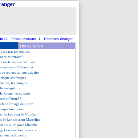
tranger
z out jusqu'au Mondial
nt se déplace pour Endrick
t du groupe G (Nantes)
-2 Nantes (fini)
nt du groupe H (Monaco)
toile Rouge (fini)
u des manques inquiétants...
de L1
-
Tableau mercato L1
-
Transferts étranger
tonne les médias !
TRANSFERTS
ce, les compos
Larnaca, les compos
once sa retraite !
rs sur le marché cet hiver
évient avant l'Olympico
que revient sur son calvaire
écrypte ses frappes
Nantes, les compos
die ses options
le Rouge, les compos
ulé et frustré ?
défend l'image de Lopes
compte bien rester
er forfait pour le Mondial !
rts de Longoria sur Marcelino
 des insultes pour Mbemba...
g, Casemiro fan de sa vision
ien total à Simeone