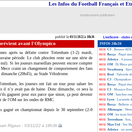
Les Infos du Football Français et E
PSG
: Fabian Rui
03/11
Real
: un dirigea
03/11
C3
: le classemen
03/11
emplacement publicitaire
C3
: Olympiakos 0
03/11
C3
: le classeme
03/11
C3
: Monaco 4-1 E
03/11
PSG
: Rothen a v
03/11
publié le
03/11/2022 à 18h36
LiveScore
-
clubs 
Barça
: Depay car
03/11
révient avant l'Olympico
INFOS 24h/24
LEC
: Cologne-Ni
03/11
C3
: Rennes-AEK 
03/11
nnes après sa défaite contre Tottenham (1-2) mardi,
Barça
: Piqué ann
03/11
uvaise période. Le club phocéen reste sur une série de
Atletico
: 4 joueu
03/11
n nul). Si les joueurs marseillais peuvent encore compter
OM
: Di Meco pr
03/11
 Di Meco craint un changement de comportement des fans
Strasbourg
: Ajor
03/11
, dimanche (20h45), au Stade Vélodrome.
Real
: Valverde d
03/11
C3
: Olympiakos-
03/11
ttenham, les joueurs ont fait un tour pour saluer les
Barça
: Piqué étu
03/11
is il n’y avait pas de haine. Donc dimanche, ce sera la
C3
: Monaco-Etoi
03/11
u'ils gagnent pour eux parce que sinon, ça peut devenir
OM
: Sanchez esse
03/11
ur de l'OM sur les ondes de RMC.
Lyon
: Lacazette 
03/11
Barça
: Bellerin 
03/11
us gagné en championnat depuis le 30 septembre (2-0
Allemagne
: Wern
03/11
OM
: les mots fo
03/11
Tottenham
: Son,
03/11
Man Utd
: Ten Ha
03/11
ain Rigaux - 03/11/22 à 18h36
Atletico
: un sout
03/11