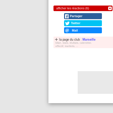
afficher les réactions (6)
Partager
Twitter
Mail
la page du club :
Marseille
bilan, stats, réultats, calendrier,
effectif, tranferts, ...