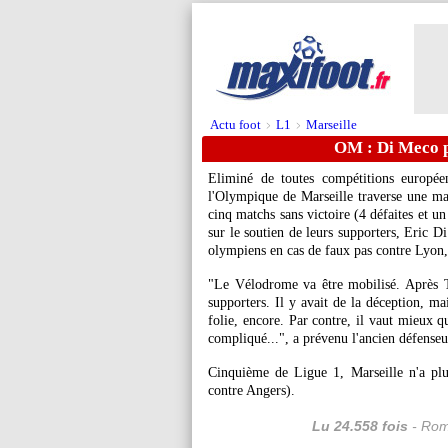
Actu foot
L1
Marseille
>
>
OM : Di Meco p
Eliminé de toutes compétitions europée
l'Olympique de Marseille traverse une ma
cinq matchs sans victoire (4 défaites et u
sur le soutien de leurs supporters, Eric
olympiens en cas de faux pas contre Lyon
"Le Vélodrome va être mobilisé. Après To
supporters. Il y avait de la déception, ma
folie, encore. Par contre, il vaut mieux q
compliqué...", a prévenu l'ancien défense
Cinquième de Ligue 1, Marseille n'a pl
contre Angers).
Lu 24.558 fois
- Rom