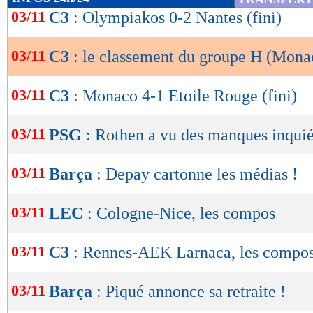
de
03/11
C3
: Olympiakos 0-2 Nantes (fini)
lecture
03/11
C3
: le classement du groupe H (Mona
OK
03/11
C3
: Monaco 4-1 Etoile Rouge (fini)
03/11
PSG
: Rothen a vu des manques inquiét
03/11
Barça
: Depay cartonne les médias !
03/11
LEC
: Cologne-Nice, les compos
03/11
C3
: Rennes-AEK Larnaca, les compo
03/11
Barça
: Piqué annonce sa retraite !