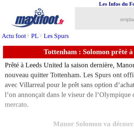
Les Infos du F
02/09
PSG
: le Milan AC a pensé à Kimpem
emplac
02/09
OM
: Riolo voit un effectif plus fort
>
>
Actu foot
PL
Les Spurs
02/09
Tottenham
: les premiers mots de Ko
Tottenham : Solomon prêté à V
02/09
Chelsea
: Disasi, l'OM et Monaco ont t
Prêté à Leeds United la saison dernière, Man
nouveau quitter Tottenham. Les Spurs ont offi
02/09
OM
: Rabiot toujours dans l'incompré
avec Villarreal pour le prêt sans option d’achat 
02/09
l’on annonçait dans le viseur de l’Olympique 
Reims
: Zabi, le Paris FC a offert 20 
mercato.
02/09
OM
: ses 30%, Rabiot a fait un effort
Manor Solomon va découvr
02/09
Côme
: contrat résilié pour Dele Alli