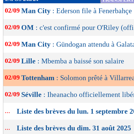
de
02/09
Man City
: Ederson file à Fenerbahçe 
lecture
OK
02/09
OM
: c'est confirmé pour O'Riley (offi
02/09
Man City
: Gündogan attendu à Galat
02/09
Lille
: Mbemba a baissé son salaire
02/09
Tottenham
: Solomon prêté à Villarrea
02/09
Séville
: Iheanacho officiellement libé
...
Liste des brèves du lun. 1 septembre 
...
Liste des brèves du dim. 31 août 2025