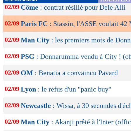
de
02/09
Côme
: contrat résilié pour Dele Alli
lecture
02/09
Paris FC
: Stassin, l'ASSE voulait 42
OK
02/09
Man City
: les premiers mots de Do
02/09
PSG
: Donnarumma vendu à City ! (off
02/09
OM
: Benatia a convaincu Pavard
02/09
Lyon
: le refus d'un "panic buy"
02/09
Newcastle
: Wissa, à 30 secondes d'éch
02/09
Man City
: Akanji prêté à l'Inter (offic