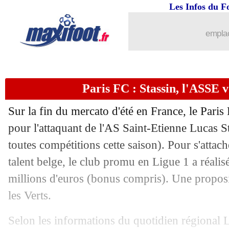
Les Infos du F
02/09
OM
: le message d'Hürzeler à O'Riley
emplac
02/09
Newcastle
: l'agent d'Isak envoie une 
02/09
TFC
: l'OM avait approché Gboho
Paris FC : Stassin, l'ASSE v
02/09
Leverkusen
: Ten Hag ne digère pas...
Sur la fin du mercato d'été en France, le Paris
02/09
Al-Ittihad
: le Paris FC a tenté Kanté, 
pour l'attaquant de l'AS Saint-Etienne Lucas
S
toutes compétitions cette saison). Pour s'attach
02/09
Lille
: le jeune Cossier prêté au Mans (
talent belge, le club promu en Ligue 1 a réalis
millions d'euros (bonus compris). Une proposi
02/09
OM
: Di Meco dégoûté par la gestion 
les Verts.
02/09
Strasbourg
: Samuels-Smith repart déj
Selon les informations du quotidien régional L