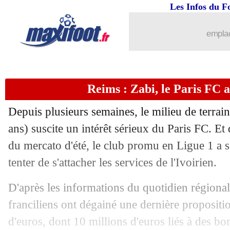
02/09
OM
: Carvajal et le prêt avorté de Ceb
Les Infos du F
02/09
PSG
: Pavard à l'OM, Hernandez taqu
emplac
02/09
Neom
: Bouabré justifie son choix
Reims : Zabi, le Paris FC 
02/09
OM
: le message d'Hürzeler à O'Riley
Depuis plusieurs semaines, le milieu de terrai
02/09
Newcastle
: l'agent d'Isak envoie une 
ans) suscite un intérêt sérieux du Paris FC. Et 
du mercato d'été, le club promu en Ligue 1 a s
02/09
TFC
: l'OM avait approché Gboho
tenter de s'attacher les services de l'Ivoirien.
02/09
Leverkusen
: Ten Hag ne digère pas...
D'après les informations du quotidien régional 
franciliens ont dégainé une dernière propositi
02/09
Al-Ittihad
: le Paris FC a tenté Kanté, 
d'euros, dont 10 millions d'euros liés à des b