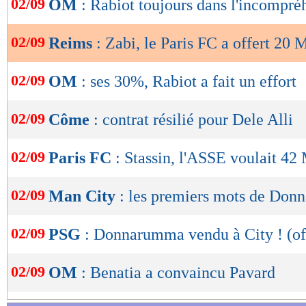
02/09
OM
: Rabiot toujours dans l'incompré
de
lecture
02/09
Reims
: Zabi, le Paris FC a offert 20 
OK
02/09
OM
: ses 30%, Rabiot a fait un effort
02/09
Côme
: contrat résilié pour Dele Alli
02/09
Paris FC
: Stassin, l'ASSE voulait 42
02/09
Man City
: les premiers mots de Do
02/09
PSG
: Donnarumma vendu à City ! (off
02/09
OM
: Benatia a convaincu Pavard