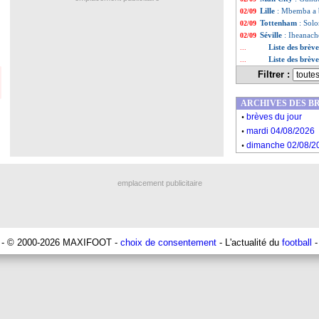
Lille
: Mbemba a b
02/09
Tottenham
: Solo
02/09
Séville
: Iheanach
02/09
Liste des brèv
...
Liste des brèv
...
Filtrer :
ARCHIVES DES B
.
brèves du jour
.
mardi 04/08/2026
.
dimanche 02/08/2
emplacement publicitaire
- © 2000-2026 MAXIFOOT -
choix de consentement
- L'actualité du
football
-