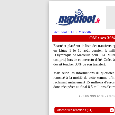
Actu foot
L1
Marseille
>
>
OM : ses 30%,
Ecarté et placé sur la liste des transfert
en Ligue 1 le 15 août dernier, le mil
l'Olympique de Marseille pour l'AC Milan
compris) lors de ce mercato d'été. Grâce à
devait toucher 30% de son transfert.
Mais selon les informations du quotidien
renoncé à la moitié de cette somme afin 
réclamait initialement 15 millions d'euros
donc récupérer au final 8,5 millions d'eur
Lu 46.989 fois
- Dami
afficher les réactions (51)