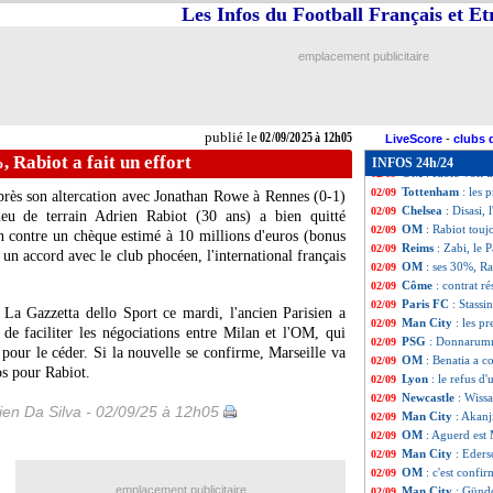
Newcastle
: l'age
02/09
Les Infos du Football Français et E
TFC
: l'OM avai
02/09
Leverkusen
: Ten
02/09
emplacement publicitaire
Al-Ittihad
: le Pa
02/09
Lille
: le jeune Co
02/09
OM
: Di Meco dég
02/09
Strasbourg
: Sam
02/09
publié le
02/09/2025 à 12h05
Palace
: Guéhi, G
02/09
LiveScore
-
clubs 
PSG
: le Milan 
02/09
 Rabiot a fait un effort
INFOS 24h/24
OM
: Riolo voit u
02/09
Tottenham
: les
02/09
s après son altercation avec Jonathan Rowe à Rennes (0-1)
Chelsea
: Disasi,
02/09
ieu de terrain Adrien
Rabiot
(30 ans) a bien quitté
OM
: Rabiot tou
02/09
 contre un chèque estimé à 10 millions d'euros (bonus
Reims
: Zabi, le 
02/09
 un accord avec le club phocéen, l'international français
OM
: ses 30%, Ra
02/09
Côme
: contrat ré
02/09
Paris FC
: Stassi
02/09
 La Gazzetta dello Sport ce mardi, l'ancien Parisien a
Man City
: les 
02/09
de faciliter les négociations entre Milan et l'OM, qui
PSG
: Donnarumma
02/09
 pour le céder. Si la nouvelle se confirme, Marseille va
OM
: Benatia a 
02/09
os pour Rabiot.
Lyon
: le refus d
02/09
Newcastle
: Wissa
02/09
en Da Silva - 02/09/25 à 12h05
Man City
: Akanji
02/09
OM
: Aguerd est M
02/09
Man City
: Eders
02/09
OM
: c'est confi
02/09
emplacement publicitaire
Man City
: Günd
02/09