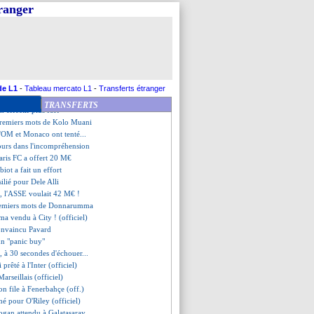
nt d'Isak envoie une pique
tranger
t approché Gboho
 Hag ne digère pas...
ris FC a tenté Kanté, mais...
ssier prêté au Mans (off.)
oûté par la gestion !
uels-Smith repart déjà (off.)
lasner a mis la pression
de L1
-
Tableau mercato L1
-
Transferts étranger
AC a pensé à Kimpembe
TRANSFERTS
n effectif plus fort
 premiers mots de Kolo Muani
 l'OM et Monaco ont tenté...
jours dans l'incompréhension
Paris FC a offert 20 M€
biot a fait un effort
silié pour Dele Alli
n, l'ASSE voulait 42 M€ !
premiers mots de Donnarumma
 vendu à City ! (officiel)
convaincu Pavard
'un "panic buy"
, à 30 secondes d'échouer...
 prêté à l'Inter (officiel)
arseillais (officiel)
on file à Fenerbahçe (off.)
rmé pour O'Riley (officiel)
ogan attendu à Galatasaray