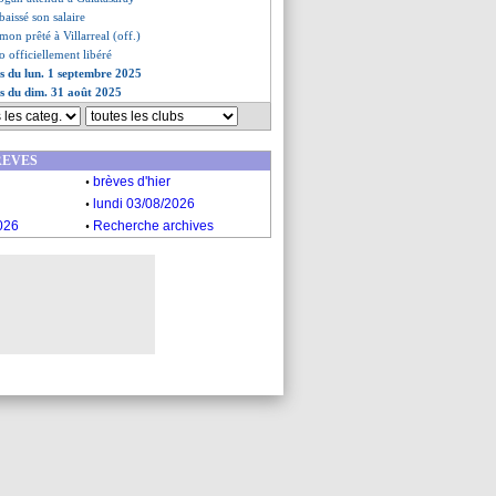
aissé son salaire
mon prêté à Villarreal (off.)
o officiellement libéré
es du lun. 1 septembre 2025
es du dim. 31 août 2025
REVES
.
brèves d'hier
.
lundi 03/08/2026
.
026
Recherche archives