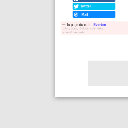
Twitter
Mail
la page du club :
Everton
bilan, stats, réultats, calendrier,
effectif, tranferts, ...