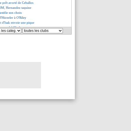
 le prêt avorté de Ceballos
l'OM, Hernandez taquine
ustifie son choix
d'Hürzeler à O'Riley
nt d'Isak envoie une pique
t approché Gboho
 Hag ne digère pas...
ris FC a tenté Kanté, mais...
ssier prêté au Mans (off.)
oûté par la gestion !
uels-Smith repart déjà (off.)
lasner a mis la pression
AC a pensé à Kimpembe
n effectif plus fort
 premiers mots de Kolo Muani
 l'OM et Monaco ont tenté...
jours dans l'incompréhension
Paris FC a offert 20 M€
biot a fait un effort
silié pour Dele Alli
n, l'ASSE voulait 42 M€ !
premiers mots de Donnarumma
 vendu à City ! (officiel)
convaincu Pavard
'un "panic buy"
, à 30 secondes d'échouer...