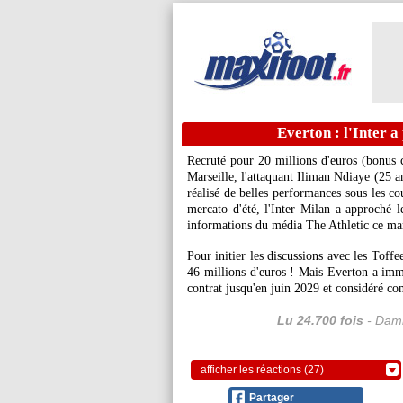
Everton : l'Inter 
Recruté pour 20 millions d'euros (bonus 
Marseille, l'attaquant Iliman
Ndiaye
(25 an
réalisé de belles performances sous les co
mercato d'été, l'Inter Milan a approché le
informations du média The Athletic ce ma
Pour initier les discussions avec les Toff
46 millions d'euros ! Mais Everton a imm
contrat jusqu'en juin 2029 et considéré c
Lu 24.700 fois
- Dami
afficher les réactions (27)
Partager