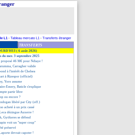
tranger
de L1
-
Tableau mercato L1
-
Transferts étranger
TRANSFERTS
OURD'HUI ( 6 août 2026)
es du mer. 3 septembre 2025
r a proposé 46 M€ pour Ndiaye !
arumma, Carragher valide
ond à l'intérêt de Chelsea
art à Rizespor (officiel)
by, Yoro assume
aïre-Emery, Baticle s'explique
mpte partir libre
stop ou encore ?
ndogan libéré par City (off.)
iso acheté à un prix cassé
 Leca dézingue Auxerre !
sh, Gyökeres se défend
pin voit un "super coup"
été préservé
 Laporte devrait capoter !