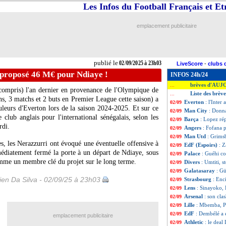
Les Infos du Football Français et E
emplacement publicitaire
publié le
02/09/2025 à 23h03
LiveScore
-
clubs 
a proposé 46 M€ pour Ndiaye !
INFOS 24h/24
brèves d'AUJ
...
compris) l'an dernier en provenance de l'Olympique de
Liste des brèv
...
s, 3 matchs et 2 buts en Premier League cette saison) a
Everton
: l'Inte
02/09
uleurs d'Everton lors de la saison 2024-2025. Et sur ce
Man City
: Donn
02/09
 club anglais pour l'international sénégalais, selon les
Barça
: Lopez rép
02/09
rdi.
Angers
: Fofana p
02/09
Man Utd
: Grims
02/09
ees, les Nerazzurri ont évoqué une éventuelle offensive à
EdF (Espoirs)
: Z
02/09
édiatement fermé la porte à un départ de Ndiaye, sous
Palace
: Guéhi co
02/09
omme un membre clé du projet sur le long terme.
Divers
: Umtiti, 
02/09
Galatasaray
: Gü
02/09
en Da Silva - 02/09/25 à 23h03
Strasbourg
: Enc
02/09
Lens
: Sinayoko,
02/09
Arsenal
: son cla
02/09
Lille
: Mbemba, Pa
02/09
EdF
: Dembélé a 
02/09
emplacement publicitaire
Athletic
: le deal
02/09