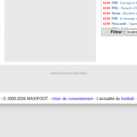
OM
: Carvajal et
02/09
PSG
: Pavard à 
02/09
Neom
: Bouabré j
02/09
OM
: le message 
02/09
Newcastle
: l'age
02/09
TFC
: l'OM avai
02/09
Filtrer :
Leverkusen
: Ten
02/09
Al-Ittihad
: le Pa
02/09
Lille
: le jeune Co
02/09
OM
: Di Meco dég
02/09
Strasbourg
: Sam
02/09
Palace
: Guéhi, G
02/09
PSG
: le Milan 
02/09
OM
: Riolo voit u
02/09
emplacement publicitaire
Tottenham
: les
02/09
Chelsea
: Disasi,
02/09
OM
: Rabiot tou
02/09
Reims
: Zabi, le 
02/09
OM
: ses 30%, Ra
02/09
- © 2000-2026 MAXIFOOT -
choix de consentement
- L'actualité du
football
-
Côme
: contrat ré
02/09
Paris FC
: Stassi
02/09
Man City
: les 
02/09
PSG
: Donnarumma
02/09
OM
: Benatia a 
02/09
Lyon
: le refus d
02/09
Newcastle
: Wissa
02/09