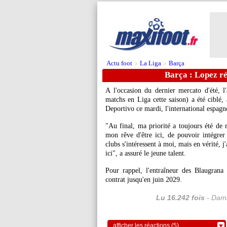
Actu foot
La Liga
Barça
>
>
Barça : Lopez ré
A l'occasion du dernier mercato d'été, 
matchs en Liga cette saison) a été ciblé,
Deportivo ce mardi, l'international espagno
"Au final, ma priorité a toujours été de r
mon rêve d'être ici, de pouvoir intégrer 
clubs s'intéressent à moi, mais en vérité, j'
ici", a assuré le jeune talent.
Pour rappel, l'entraîneur des Blaugrana
contrat jusqu'en juin 2029.
Lu 16.242 fois
- Dami
afficher les réactions (5)