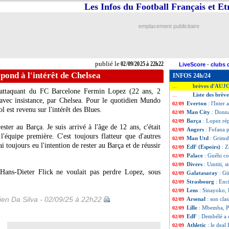
Les Infos du Football Français et E
emplacement publicitaire
publié le
02/09/2025 à 22h22
LiveScore
-
clubs 
pond à l'intérêt de Chelsea
INFOS 24h/24
brèves d'AUJ
...
l'attaquant du FC Barcelone
Fermin Lopez
(22 ans, 2
Liste des brèv
...
 avec insistance, par Chelsea. Pour le quotidien Mundo
Everton
: l'Inte
02/09
l est revenu sur l'intérêt des Blues.
Man City
: Donn
02/09
Barça
: Lopez rép
02/09
ester au Barça. Je suis arrivé à l'âge de 12 ans, c'était
Angers
: Fofana p
02/09
l'équipe première. C'est toujours flatteur que d'autres
Man Utd
: Grims
02/09
ai toujours eu l'intention de rester au Barça et de réussir
EdF (Espoirs)
: Z
02/09
Palace
: Guéhi co
02/09
Divers
: Umtiti, 
02/09
 Hans-Dieter Flick ne voulait pas perdre Lopez, sous
Galatasaray
: Gü
02/09
Strasbourg
: Enc
02/09
Lens
: Sinayoko,
02/09
en Da Silva - 02/09/25 à 22h22
Arsenal
: son cla
02/09
Lille
: Mbemba, Pa
02/09
EdF
: Dembélé a 
02/09
Athletic
: le deal
02/09