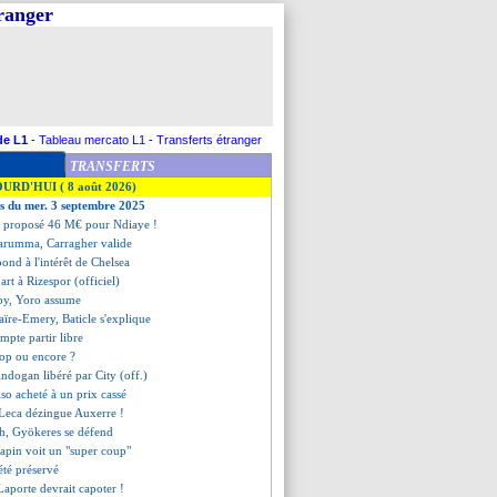
tranger
de L1
-
Tableau mercato L1
-
Transferts étranger
TRANSFERTS
OURD'HUI ( 8 août 2026)
es du mer. 3 septembre 2025
r a proposé 46 M€ pour Ndiaye !
arumma, Carragher valide
ond à l'intérêt de Chelsea
art à Rizespor (officiel)
by, Yoro assume
aïre-Emery, Baticle s'explique
mpte partir libre
stop ou encore ?
ndogan libéré par City (off.)
iso acheté à un prix cassé
 Leca dézingue Auxerre !
sh, Gyökeres se défend
pin voit un "super coup"
été préservé
 Laporte devrait capoter !