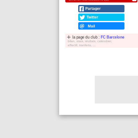
Partager
Twitter
Mail
la page du club :
FC Barcelone
bilan, stats, réultats, calendrier,
effectif, tranferts, ...