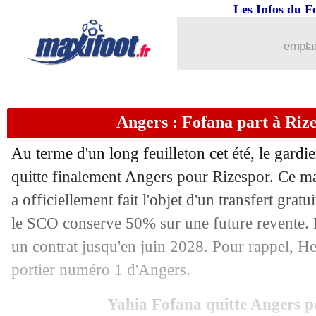
Les Infos du F
emplac
Angers : Fofana part à Rizes
Au terme d'un long feuilleton cet été, le gard
quitte finalement Angers pour Rizespor. Ce mard
a officiellement fait l'objet d'un transfert gratu
le SCO conserve 50% sur une future revente. 
un contrat jusqu'en juin 2028. Pour rappel, H
portier numéro 1 d'Angers.
Yahia Fofana quitte Angers p