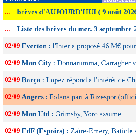
de
...
brèves d'AUJOURD'HUI ( 9 août 202
lecture
OK
...
Liste des brèves du mer. 3 septembre 
02/09
Everton
: l'Inter a proposé 46 M€ pou
02/09
Man City
: Donnarumma, Carragher v
02/09
Barça
: Lopez répond à l'intérêt de Ch
02/09
Angers
: Fofana part à Rizespor (offic
02/09
Man Utd
: Grimsby, Yoro assume
02/09
EdF (Espoirs)
: Zaïre-Emery, Baticle 