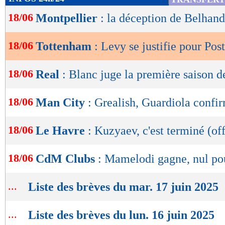
de
18/06
Montpellier
: la déception de Belhan
lecture
OK
18/06
Tottenham
: Levy se justifie pour Pos
18/06
Real
: Blanc juge la première saison 
18/06
Man City
: Grealish, Guardiola confi
18/06
Le Havre
: Kuzyaev, c'est terminé (off
18/06
CdM Clubs
: Mamelodi gagne, nul pou
...
Liste des brèves du mar. 17 juin 2025
...
Liste des brèves du lun. 16 juin 2025