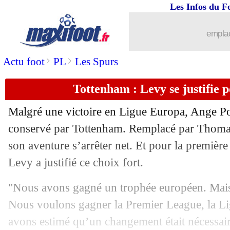
Les Infos du F
18/06
Caen
: Sy rejoint Auxerre (officiel)
emplac
18/06
Barça
: Joan Garcia pour 25 M€ (offic
>
>
Actu foot
PL
Les Spurs
18/06
Man City
: Bah sera encore prêté
Tottenham : Levy se justifie 
18/06
Udinese
: Bijol va signer à Leeds
Malgré une victoire en Ligue Europa, Ange Po
conservé par Tottenham. Remplacé par Thomas
18/06
Al Hilal
: Inzaghi et son départ de l'In
son aventure s’arrêter net. Et pour la première 
18/06
Levy a justifié ce choix fort.
Barça
: Joan Garcia fait ses adieux à 
"Nous avons gagné un trophée européen. Mais c
18/06
Paris FC
: accord avec Nantes pour 
Nous voulons gagner la Premier League, la 
18/06
Santos
: Neymar a failli retrouver Thi
avons estimé qu’un changement était nécessaire