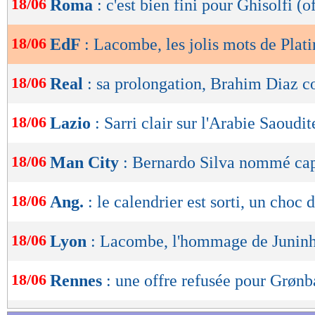
18/06
Roma
: c'est bien fini pour Ghisolfi (of
de
lecture
18/06
EdF
: Lacombe, les jolis mots de Plati
OK
18/06
Real
: sa prolongation, Brahim Diaz c
18/06
Lazio
: Sarri clair sur l'Arabie Saoudit
18/06
Man City
: Bernardo Silva nommé cap
18/06
Ang.
: le calendrier est sorti, un choc 
18/06
Lyon
: Lacombe, l'hommage de Junin
18/06
Rennes
: une offre refusée pour Grøn