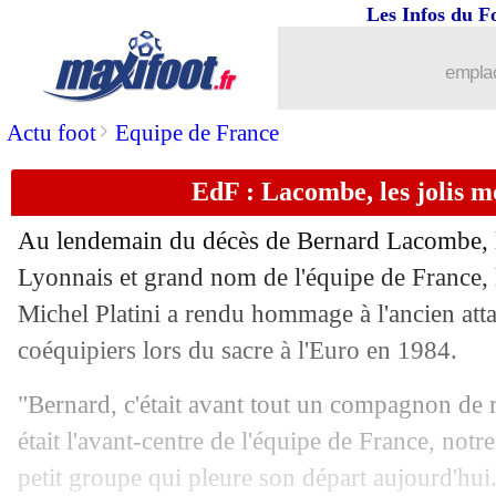
18/06
Reims
: Geraerts sur le banc (officiel)
Les Infos du F
18/06
Man City
: Cherki titulaire contre le
emplac
18/06
Juve
: l'épineux cas Vlahovic
>
Actu foot
Equipe de France
EdF : Lacombe, les jolis mo
18/06
Al Ittihad
: Benzema, le beau discour
Au lendemain du décès de Bernard Lacombe, 
18/06
Rennes
: Grønbæk exfiltré en Italie ?
Lyonnais et grand nom de l'équipe de France, l
Michel Platini a rendu hommage à l'ancien attaq
18/06
Real
: Xabi Alonso compte sur Rodry
coéquipiers lors du sacre à l'Euro en 1984.
18/06
Roma
: Gasperini veut 5 recrues bien 
"Bernard, c'était avant tout un compagnon de r
était l'avant-centre de l'équipe de France, notr
18/06
Leverkusen
: Igor Paixão dans le vise
petit groupe qui pleure son départ aujourd'hui. 