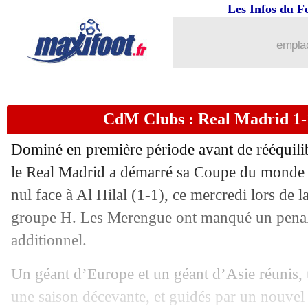
Les Infos du F
emplac
CdM Clubs : Real Madrid 1-1 
Dominé en première période avant de rééquilib
le Real Madrid a démarré sa Coupe du monde 
nul face à Al Hilal (1-1), ce mercredi lors de 
groupe H. Les Merengue ont manqué un penal
additionnel.
Un géant d’Europe et un géant d’Asie réunis,
une saison décevante, et guidés par un nouvel