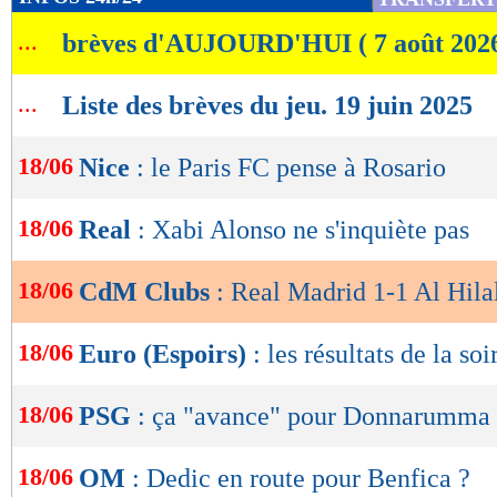
Gourmands et joueurs, les Saoudiens sont pass
de
...
brèves d'AUJOURD'HUI ( 7 août 202
lecture
de renverser la table avant la pause, lorsque l
Dawsari léchait le montant gauche de Courto
OK
...
Liste des brèves du jeu. 19 juin 2025
La réponse d’Alonso à cette première période i
18/06
Nice
: le Paris FC pense à Rosario
d’Arda Güler à la pause. Le Turc a failli avoi
d’une reprise sur la barre à la suite d’une pre
18/06
Real
: Xabi Alonso ne s'inquiète pas
Vinicius et proche de voir Garcia signer un do
que Bounou a sorti une parade magistrale -, le
18/06
CdM Clubs
: Real Madrid 1-1 Al Hilal
visage de son équipe. Grâce à un Real plus ent
18/06
Euro (Espoirs)
: les résultats de la soi
débridée. Mais si la formation espagnole a pris 
n’a pas eu d’autres occasions franches à se met
18/06
PSG
: ça "avance" pour Donnarumma
grosse entame de seconde période.
18/06
OM
: Dedic en route pour Benfica ?
Elle restait toujours à la merci d’un contre d