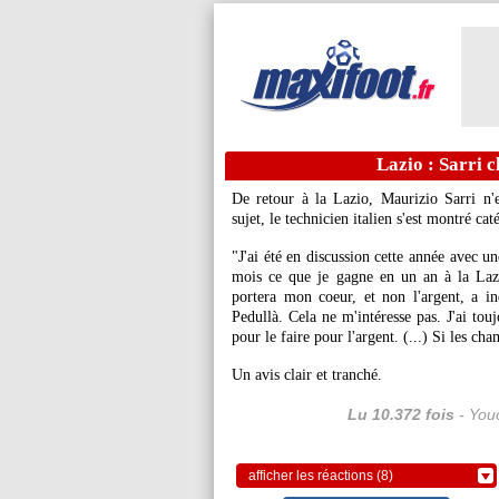
Lazio : Sarri c
De retour à la Lazio, Maurizio Sarri n'e
sujet, le technicien italien s'est montré cat
"J'ai été en discussion cette année avec u
mois ce que je gagne en un an à la Lazi
portera mon coeur, et non l'argent, a i
Pedullà. Cela ne m'intéresse pas. J'ai tou
pour le faire pour l'argent. (...) Si les ch
Un avis clair et tranché.
Lu 10.372 fois
- Youc
afficher les réactions (8)