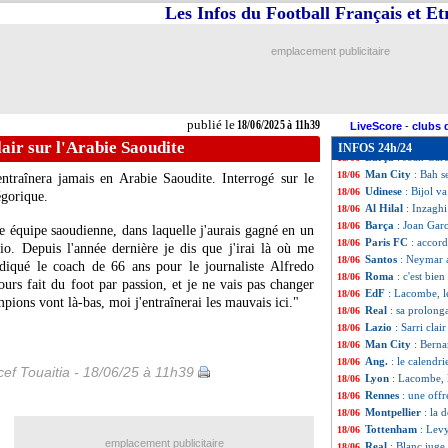
Reims
: Geraerts 
18/06
Les Infos du Football Français et E
Man City
: Cherk
18/06
Juve
: l'épineux 
18/06
emplacement publicitaire
Al Ittihad
: Benz
18/06
Rennes
: Grønbæk 
18/06
Real
: Xabi Alon
18/06
Roma
: Gasperini
18/06
publié le
18/06/2025 à 11h39
Leverkusen
: Igo
18/06
LiveScore
-
clubs 
Caen
: Sy rejoint
18/06
lair sur l'Arabie Saoudite
INFOS 24h/24
Barça
: Joan Gar
18/06
Man City
: Bah s
18/06
ntraînera jamais en Arabie Saoudite. Interrogé sur le
Udinese
: Bijol v
18/06
égorique.
Al Hilal
: Inzaghi
18/06
Barça
: Joan Garc
18/06
ne équipe saoudienne, dans laquelle j'aurais gagné en un
Paris FC
: accor
18/06
o. Depuis l'année dernière je dis que j'irai là où me
Santos
: Neymar a
18/06
ndiqué le coach de 66 ans pour le journaliste Alfredo
Roma
: c'est bien
18/06
jours fait du foot par passion, et je ne vais pas changer
EdF
: Lacombe, le
18/06
ampions vont là-bas, moi j'entraînerai les mauvais ici."
Real
: sa prolong
18/06
Lazio
: Sarri clai
18/06
Man City
: Bern
18/06
Ang.
: le calendri
18/06
ef Touaitia - 18/06/25 à 11h39
Lyon
: Lacombe,
18/06
Rennes
: une off
18/06
Montpellier
: la 
18/06
Tottenham
: Levy
18/06
emplacement publicitaire
Real
: Blanc juge
18/06