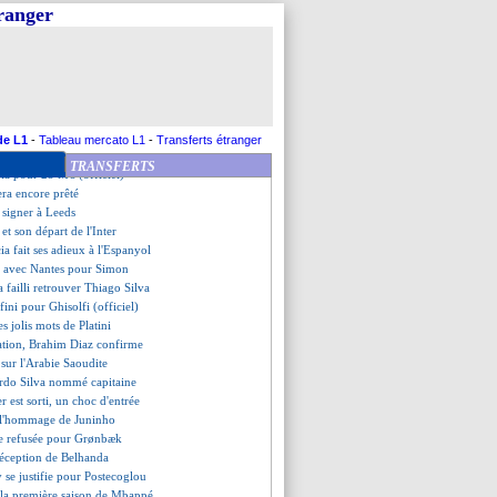
sur le banc (officiel)
tranger
i titulaire contre le Wydad
cas Vlahovic
ema, le beau discours de Blanc
exfiltré en Italie ?
so compte sur Rodrygo
 veut 5 recrues bien précises
r Paixão dans le viseur
de L1
-
Tableau mercato L1
-
Transferts étranger
 Auxerre (officiel)
TRANSFERTS
cia pour 25 M€ (officiel)
era encore prêté
a signer à Leeds
 et son départ de l'Inter
ia fait ses adieux à l'Espanyol
d avec Nantes pour Simon
 failli retrouver Thiago Silva
 fini pour Ghisolfi (officiel)
s jolis mots de Platini
ation, Brahim Diaz confirme
r sur l'Arabie Saoudite
ardo Silva nommé capitaine
er est sorti, un choc d'entrée
 l'hommage de Juninho
re refusée pour Grønbæk
déception de Belhanda
 se justifie pour Postecoglou
 la première saison de Mbappé