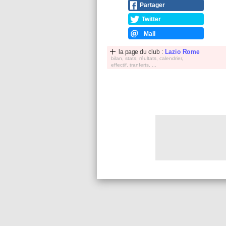
Partager
Twitter
Mail
la page du club :
Lazio Rome
bilan, stats, réultats, calendrier,
effectif, tranferts, ...