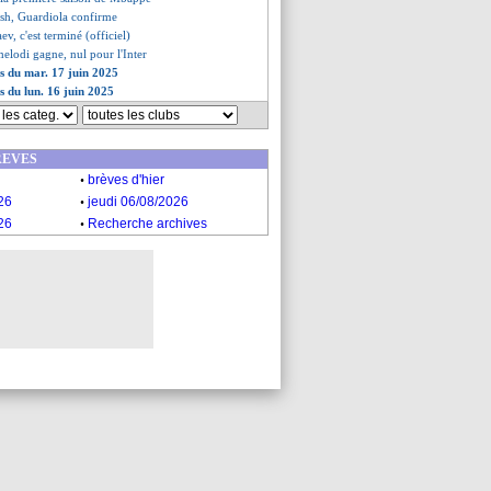
ish, Guardiola confirme
ev, c'est terminé (officiel)
elodi gagne, nul pour l'Inter
es du mar. 17 juin 2025
s du lun. 16 juin 2025
REVES
.
brèves d'hier
.
26
jeudi 06/08/2026
.
26
Recherche archives