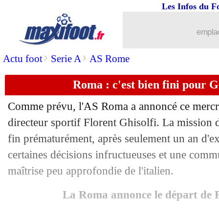
Les Infos du F
18/06
Lille
: c'est signé pour Broholm (offici
emplac
18/06
Reims
: Geraerts sur le banc (officiel)
>
>
Actu foot
Serie A
AS Rome
18/06
Man City
: Cherki titulaire contre le
Roma : c'est bien fini pour Gh
18/06
Juve
: l'épineux cas Vlahovic
Comme prévu, l'AS Roma a annoncé ce mercre
18/06
Al Ittihad
: Benzema, le beau discour
directeur sportif Florent Ghisolfi. La mission d
fin prématurément, après seulement un an d'ex
18/06
Rennes
: Grønbæk exfiltré en Italie ?
certaines décisions infructueuses et une commun
maîtrise peu approfondie de l'italien.
18/06
Real
: Xabi Alonso compte sur Rodry
La Roma annonce le départ de F
18/06
Roma
: Gasperini veut 5 recrues bien 