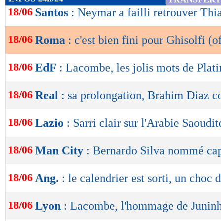
de
18/06
Santos
: Neymar a failli retrouver Thi
lecture
18/06
Roma
: c'est bien fini pour Ghisolfi (of
OK
18/06
EdF
: Lacombe, les jolis mots de Plati
18/06
Real
: sa prolongation, Brahim Diaz c
18/06
Lazio
: Sarri clair sur l'Arabie Saoudit
18/06
Man City
: Bernardo Silva nommé cap
18/06
Ang.
: le calendrier est sorti, un choc 
18/06
Lyon
: Lacombe, l'hommage de Junin
Lu 7.404 fois
- Clément Barbier 