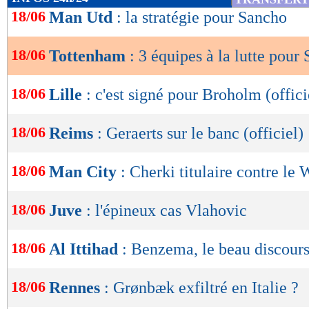
de
18/06
Man Utd
: la stratégie pour Sancho
lecture
18/06
Tottenham
: 3 équipes à la lutte pour
OK
18/06
Lille
: c'est signé pour Broholm (offici
18/06
Reims
: Geraerts sur le banc (officiel)
18/06
Man City
: Cherki titulaire contre le
18/06
Juve
: l'épineux cas Vlahovic
18/06
Al Ittihad
: Benzema, le beau discour
18/06
Rennes
: Grønbæk exfiltré en Italie ?