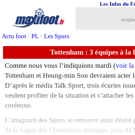
Les Infos du F
...
Liste des brèves du jeu. 19 juin 2025
emplac
18/06
Nice
: le Paris FC pense à Rosario
>
>
Actu foot
PL
Les Spurs
18/06
Real
: Xabi Alonso ne s'inquiète pas
Tottenham : 3 équipes à la 
18/06
CdM Clubs
: Real Madrid 1-1 Al Hilal
Comme nous vous l’indiquions mardi (
voir l
18/06
Euro (Espoirs)
: les résultats de la soi
Tottenham et Heung-min Son devraient acter le
D’après le média Talk Sport, trois écuries is
18/06
PSG
: ça "avance" pour Donnarumma
veulent profiter de la situation et s’attacher le
coréenne.
18/06
OM
: Dedic en route pour Benfica ?
L’attaquant des Spurs se retrouve ainsi désiré p
18/06
Man City
: Guardiola juge la premièr
de la Ligue des Champions asiatique, puis Al N