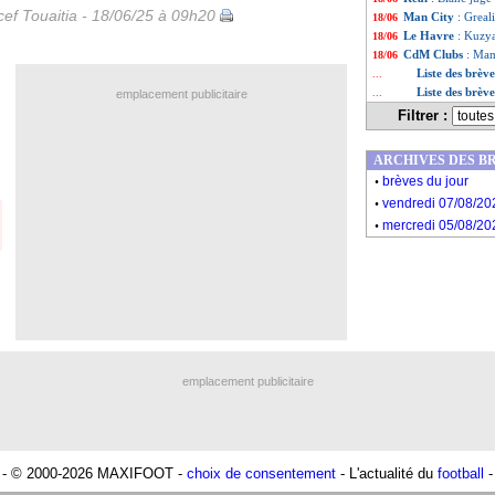
ef Touaitia - 18/06/25 à 09h20
Man City
: Greal
18/06
Le Havre
: Kuzya
18/06
CdM Clubs
: Mam
18/06
Liste des brèv
...
Liste des brève
...
emplacement publicitaire
Filtrer :
ARCHIVES DES B
.
brèves du jour
.
vendredi 07/08/20
.
mercredi 05/08/20
emplacement publicitaire
- © 2000-2026 MAXIFOOT -
choix de consentement
- L'actualité du
football
-