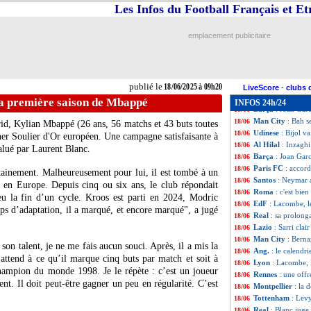
Reims
: Geraerts 
18/06
Les Infos du Football Français et E
Man City
: Cherk
18/06
Juve
: l'épineux 
18/06
emplacement publicitaire
Al Ittihad
: Benz
18/06
Rennes
: Grønbæk 
18/06
Real
: Xabi Alon
18/06
Roma
: Gasperini
18/06
publié le
18/06/2025 à 09h20
Leverkusen
: Igo
18/06
LiveScore
-
clubs 
Caen
: Sy rejoint
18/06
la première saison de Mbappé
INFOS 24h/24
Barça
: Joan Gar
18/06
Man City
: Bah s
18/06
rid, Kylian
Mbappé
(26 ans, 56 matchs et 43 buts toutes
Udinese
: Bijol v
18/06
iner Soulier d'Or européen. Une campagne satisfaisante à
Al Hilal
: Inzaghi
18/06
salué par Laurent Blanc.
Barça
: Joan Garc
18/06
Paris FC
: accor
18/06
rtainement. Malheureusement pour lui, il est tombé à un
Santos
: Neymar a
18/06
 en Europe. Depuis cinq ou six ans, le club répondait
Roma
: c'est bien
18/06
eu la fin d’un cycle. Kroos est parti en 2024, Modric
EdF
: Lacombe, le
18/06
ps d’adaptation, il a marqué, et encore marqué", a jugé
Real
: sa prolong
18/06
Lazio
: Sarri clai
18/06
Man City
: Bern
18/06
son talent, je ne me fais aucun souci. Après, il a mis la
Ang.
: le calendri
18/06
attend à ce qu’il marque cinq buts par match et soit à
Lyon
: Lacombe,
18/06
hampion du monde 1998. Je le répète : c’est un joueur
Rennes
: une off
18/06
t. Il doit peut-être gagner un peu en régularité. C’est
Montpellier
: la 
18/06
Tottenham
: Levy
18/06
Real
: Blanc juge
18/06