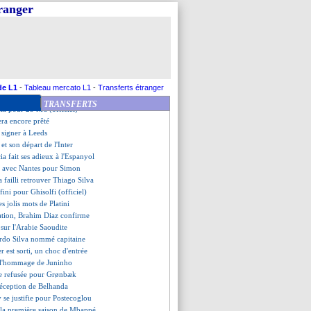
sur le banc (officiel)
tranger
i titulaire contre le Wydad
cas Vlahovic
ema, le beau discours de Blanc
exfiltré en Italie ?
so compte sur Rodrygo
 veut 5 recrues bien précises
r Paixão dans le viseur
de L1
-
Tableau mercato L1
-
Transferts étranger
 Auxerre (officiel)
TRANSFERTS
cia pour 25 M€ (officiel)
era encore prêté
a signer à Leeds
 et son départ de l'Inter
ia fait ses adieux à l'Espanyol
d avec Nantes pour Simon
 failli retrouver Thiago Silva
 fini pour Ghisolfi (officiel)
s jolis mots de Platini
ation, Brahim Diaz confirme
r sur l'Arabie Saoudite
ardo Silva nommé capitaine
er est sorti, un choc d'entrée
 l'hommage de Juninho
re refusée pour Grønbæk
déception de Belhanda
 se justifie pour Postecoglou
 la première saison de Mbappé