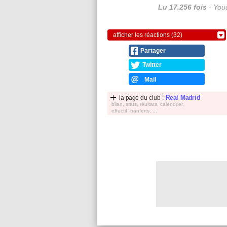
Lu 17.256 fois
- Youc
afficher les réactions (32)
Partager
Twitter
Mail
la page du club :
Real Madrid
bilan, stats, réultats, calendrier,
effectif, tranferts, ...