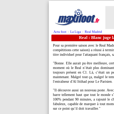
Actu foot
La Liga
Real Madrid
>
>
Real : Blanc juge 
Pour sa première saison avec le Real Mad
compétitions cette saison) a réussi à term
titre individuel pour l'attaquant français, 
"Bonne. Elle aurait pu être meilleure, ce
moment où le Real n’était plus dominant
toujours présent en C1. Là, c’était un p
maintenant. Malgré tout ça, malgré le tem
l'entraîneur d'Al Ittihad pour Le Parisien.
"Il découvre aussi un nouveau poste. Avec 
barre tellement haut que tout le monde s’
100% pendant 90 minutes, a rajouté le c
fabuleux, capable de marquer à tout momen
sur ce point qu’il doit travailler."