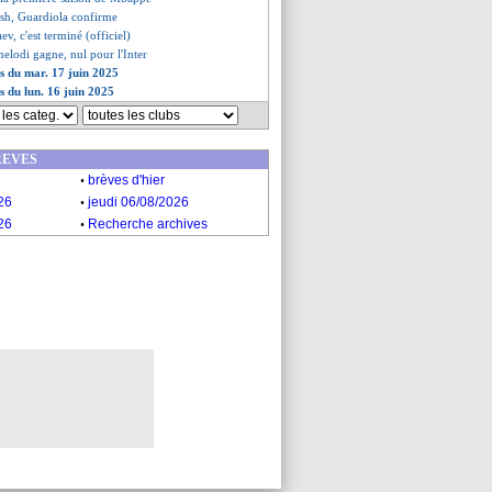
ish, Guardiola confirme
ev, c'est terminé (officiel)
elodi gagne, nul pour l'Inter
es du mar. 17 juin 2025
s du lun. 16 juin 2025
REVES
.
brèves d'hier
.
26
jeudi 06/08/2026
.
26
Recherche archives