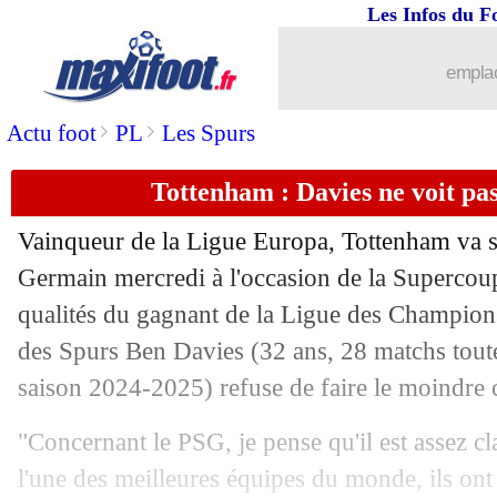
Les Infos du F
emplac
>
>
Actu foot
PL
Les Spurs
Tottenham : Davies ne voit pas
Vainqueur de la Ligue Europa, Tottenham va s
Germain mercredi à l'occasion de la Supercou
qualités du gagnant de la Ligue des Champions
des Spurs Ben
Davies
(32 ans, 28 matchs tout
saison 2024-2025) refuse de faire le moindre
"Concernant le PSG, je pense qu'il est assez cl
l'une des meilleures équipes du monde, ils on