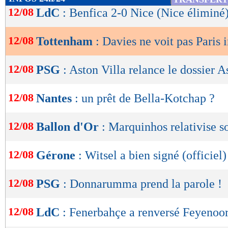
de
12/08
LdC
: Benfica 2-0 Nice (Nice éliminé
lecture
12/08
Tottenham
: Davies ne voit pas Paris 
OK
12/08
PSG
: Aston Villa relance le dossier A
12/08
Nantes
: un prêt de Bella-Kotchap ?
12/08
Ballon d'Or
: Marquinhos relativise s
12/08
Gérone
: Witsel a bien signé (officiel)
12/08
PSG
: Donnarumma prend la parole !
12/08
LdC
: Fenerbahçe a renversé Feyenoo