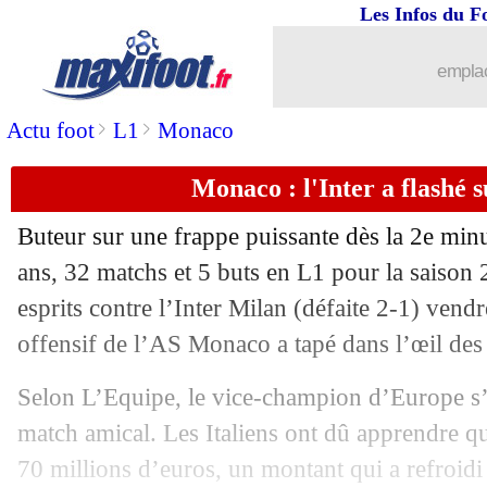
Les Infos du F
emplac
>
>
Actu foot
L1
Monaco
Monaco : l'Inter a flashé 
Buteur sur une frappe puissante dès la 2e min
ans, 32 matchs et 5 buts en L1 pour la saison
esprits contre l’Inter Milan (défaite 2-1) vendr
offensif de l’AS Monaco a tapé dans l’œil des
Selon L’Equipe, le vice-champion d’Europe s’
match amical. Les Italiens ont dû apprendre q
70 millions d’euros, un montant qui a refroidi