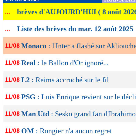
de
...
brèves d'AUJOURD'HUI ( 8 août 202
lecture
OK
...
Liste des brèves du mar. 12 août 2025
11/08
Monaco
: l'Inter a flashé sur Akliouch
11/08
Real
: le Ballon d'Or ignoré...
11/08
L2
: Reims accroché sur le fil
11/08
PSG
: Luis Enrique revient sur le décl
11/08
Man Utd
: Sesko grand fan d'Ibrahimo
11/08
OM
: Rongier n'a aucun regret