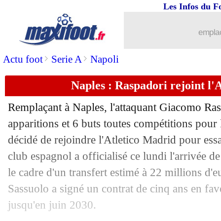
Les Infos du F
11/08
OM
: Rongier n'a aucun regret
emplac
11/08
PSG
: la réaction du clan Donnarumm
>
>
Actu foot
Serie A
Napoli
11/08
Man City
: McAtee devrait signer à 
Naples : Raspadori rejoint l'At
11/08
ASSE
: le prix de Davitashvili refroidi
Remplaçant à Naples, l'attaquant Giacomo
Ras
11/08
Lyon
: Karabec attendu mardi
apparitions et 6 buts toutes compétitions pour
décidé de rejoindre l'Atletico Madrid pour ess
11/08
Nice
: Benfica, Haise imagine un scén
club espagnol a officialisé ce lundi l'arrivée de 
le cadre d'un transfert estimé à 22 millions d'
11/08
Liverpool
: l'hommage à Jota non resp
Sassuolo a signé un contrat de cinq ans en fav
jusqu'en juin 2030.
11/08
PSG
: le prix de Donnarumma fixé ?