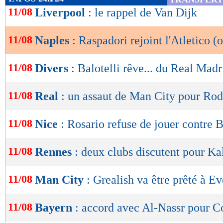
de
11/08
Liverpool
: le rappel de Van Dijk
lecture
11/08
Naples
: Raspadori rejoint l'Atletico (o
OK
11/08
Divers
: Balotelli rêve... du Real Madr
11/08
Real
: un assaut de Man City pour Ro
11/08
Nice
: Rosario refuse de jouer contre 
11/08
Rennes
: deux clubs discutent pour K
11/08
Man City
: Grealish va être prêté à E
11/08
Bayern
: accord avec Al-Nassr pour 