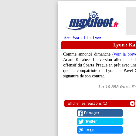
Actu foot
L1
Lyon
>
>
Lyon : Ka
Comme annoncé dimanche (
voir la brèv
Adam Karabec. La version allemande de
offensif du Sparta Prague en prêt avec une
que le compatriote du Lyonnais Pavel S
signature de son contrat.
Lu 10.858 fois
- Er
afficher les réactions (1)
Partager
Twitter
Mail