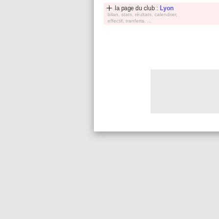
la page du club :
Lyon
bilan, stats, réultats, calendrier,
effectif, tranferts, ...