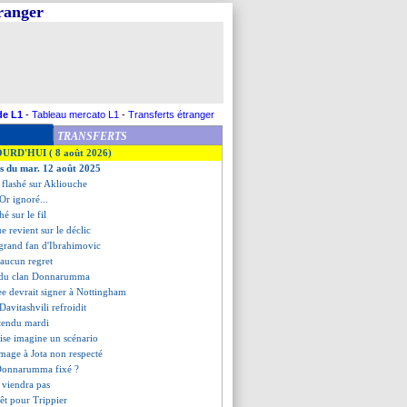
tranger
de L1
-
Tableau mercato L1
-
Transferts étranger
TRANSFERTS
OURD'HUI ( 8 août 2026)
es du mar. 12 août 2025
 a flashé sur Akliouche
'Or ignoré...
é sur le fil
e revient sur le déclic
 grand fan d'Ibrahimovic
 aucun regret
on du clan Donnarumma
e devrait signer à Nottingham
 Davitashvili refroidit
ttendu mardi
aise imagine un scénario
mage à Jota non respecté
 Donnarumma fixé ?
 viendra pas
rêt pour Trippier