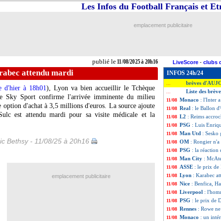
Les Infos du Football Français et E
emplacement publicitaire
publié le
11/08/2025 à 20h16
LiveScore
-
clubs 
rabec attendu mardi
INFOS 24h/24
brèves d'AUJ
...
e d'hier à 18h01
), Lyon va bien accueillir le Tchèque
Liste des brèv
...
 Sky Sport confirme l'arrivée imminente du milieu
Monaco
: l'Inter
11/08
 option d'achat à 3,5 millions d'euros. La source ajoute
Real
: le Ballon d
11/08
ulc est attendu mardi pour sa visite médicale et la
L2
: Reims accroch
11/08
PSG
: Luis Enriqu
11/08
Man Utd
: Sesko
11/08
ic Bethsy - 11/08/25 à 20h16
OM
: Rongier n'a
11/08
PSG
: la réacti
11/08
Man City
: McAte
11/08
ASSE
: le prix de
11/08
Lyon
: Karabec a
11/08
emplacement publicitaire
Nice
: Benfica, H
11/08
Liverpool
: l'hom
11/08
PSG
: le prix de
11/08
Rennes
: Rowe ne
11/08
Monaco
: un inté
11/08