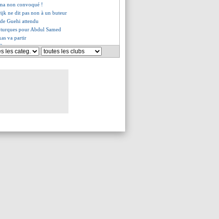
ma non convoqué !
ijk ne dit pas non à un buteur
t de Guehi attendu
s turques pour Abdul Samed
kas va partir
 Camara
ppel de Van Dijk
 rejoint l'Atletico (officiel)
 rêve... du Real Madrid
de Man City pour Rodrygo ?
use de jouer contre Benfica
ubs discutent pour Kalimuendo
ish va être prêté à Everton
avec Al-Nassr pour Coman
rs d'unité de Ter Stegen
"tout cassé" à Reims
on des recrues, Laporta flou
pation à la C3 confirmée
ieu évoque les nouveautés
n fixe l'objectif en L1
 le viseur de West Ham
nho, Tottenham propose 50 M€
resse aussi la Juve
t maillot third de Nice
ti pour rester
 XXL de Rashford