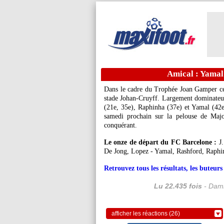
Amical : Yamal 
Dans le cadre du Trophée Joan Gamper ce
stade Johan-Cruyff. Largement dominateur
(21e, 35e), Raphinha (37e) et Yamal (42e
samedi prochain sur la pelouse de Majo
conquérant.
Le onze de départ du FC Barcelone :
J.
De Jong, Lopez - Yamal, Rashford, Raphi
Retrouvez tous les résultats, les buteu
Lu 22.435 fois
- Dami
afficher les réactions (26)