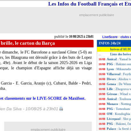
Les Infos du Football Français et E
emplacement publicitaire
publié le
10/08/2025 à 23h01
LiveScore
-
clubs 
brille, le carton du Barça
INFOS 24h/24
brèves d'AUJ
...
 dimanche, le FC Barcelone a surclassé Côme (5-0) au
Liste des brèv
...
s, les Blaugrana ont déroulé grâce à des buts de Lopez
Amical
: Yamal br
10/08
, 49e). Avant le début de la saison 2025-2026 en Liga
PSG
: Hakimi re
10/08
rque, le champion d'Espagne affiche déjà un visage
Lyon
: Mikautadze
10/08
Villarreal
: Foyth
10/08
Divers
: Aholou v
10/08
 Garcia - E. Garcia, Araujo (c), Cubarsi, Balde - Pedri,
Genoa
: De Winte
10/08
nha.
Lille
: Zhegrova v
10/08
Gérone
: Witsel v
10/08
rs et classements sur le LIVE-SCORE de Maxifoot.
Amical
: Toulous
10/08
Monaco
: Nottin
10/08
en Da Silva - 10/08/25 à 23h01
PSG
: Tottenham
10/08
OM
: Kondogbia 
10/08
Liverpool
: Slot 
10/08
PSG
: Hakimi, l'
10/08
Palace
: la fierté
10/08
emplacement publicitaire