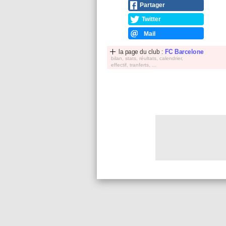
Partager
Twitter
Mail
la page du club :
FC Barcelone
bilan, stats, réultats, calendrier,
effectif, tranferts, ...