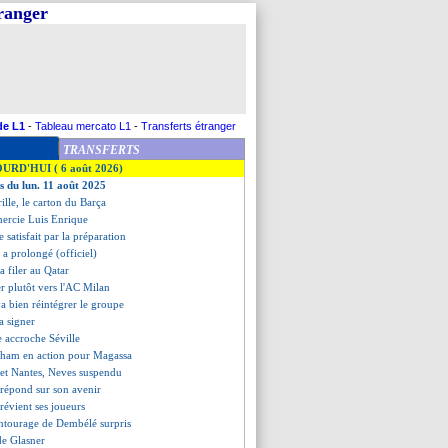
tranger
de L1
-
Tableau mercato L1
-
Transferts étranger
TRANSFERTS
OURD'HUI ( 6 août 2026)
es du lun. 11 août 2025
ille, le carton du Barça
mercie Luis Enrique
 satisfait par la préparation
 a prolongé (officiel)
a filer au Qatar
r plutôt vers l'AC Milan
a bien réintégrer le groupe
a signer
e accroche Séville
gham en action pour Magassa
 et Nantes, Neves suspendu
répond sur son avenir
prévient ses joueurs
entourage de Dembélé surpris
 de Glasner