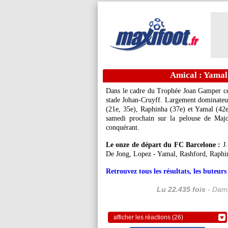
Amical : Yamal 
Dans le cadre du Trophée Joan Gamper ce
stade Johan-Cruyff. Largement dominateur
(21e, 35e), Raphinha (37e) et Yamal (42e
samedi prochain sur la pelouse de Majo
conquérant.
Le onze de départ du FC Barcelone :
J.
De Jong, Lopez - Yamal, Rashford, Raphi
Retrouvez tous les résultats, les buteu
Lu 22.435 fois
- Dami
afficher les réactions (26)