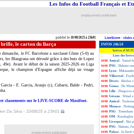
Les Infos du Football Français et E
emplacement publicitaire
publié le
10/08/2025 à 23h01
LiveScore
-
clubs 
brille, le carton du Barça
INFOS 24h/24
brèves d'AUJ
...
 dimanche, le FC Barcelone a surclassé Côme (5-0) au
Liste des brèv
...
s, les Blaugrana ont déroulé grâce à des buts de Lopez
Amical
: Yamal br
10/08
, 49e). Avant le début de la saison 2025-2026 en Liga
PSG
: Hakimi re
10/08
rque, le champion d'Espagne affiche déjà un visage
Lyon
: Mikautadze
10/08
Villarreal
: Foyth
10/08
Divers
: Aholou v
10/08
 Garcia - E. Garcia, Araujo (c), Cubarsi, Balde - Pedri,
Genoa
: De Winte
10/08
nha.
Lille
: Zhegrova v
10/08
Gérone
: Witsel v
10/08
rs et classements sur le LIVE-SCORE de Maxifoot.
Amical
: Toulous
10/08
Monaco
: Nottin
10/08
en Da Silva - 10/08/25 à 23h01
PSG
: Tottenham
10/08
OM
: Kondogbia 
10/08
Liverpool
: Slot 
10/08
PSG
: Hakimi, l'
10/08
Palace
: la fierté
10/08
emplacement publicitaire