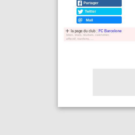
Partager
Twitter
Mail
la page du club :
FC Barcelone
bilan, stats, réultats, calendrier,
effectif, tranferts, ...