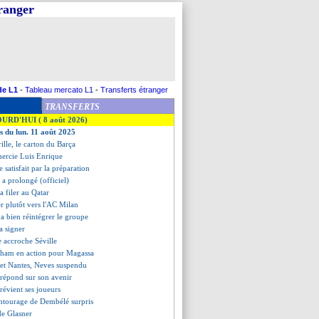
tranger
de L1
-
Tableau mercato L1
-
Transferts étranger
TRANSFERTS
OURD'HUI ( 8 août 2026)
es du lun. 11 août 2025
ille, le carton du Barça
mercie Luis Enrique
 satisfait par la préparation
 a prolongé (officiel)
a filer au Qatar
r plutôt vers l'AC Milan
a bien réintégrer le groupe
a signer
e accroche Séville
gham en action pour Magassa
 et Nantes, Neves suspendu
répond sur son avenir
prévient ses joueurs
entourage de Dembélé surpris
 de Glasner