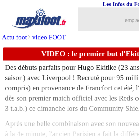
Les Infos du F
10/08
PSG
: Tottenham et Nantes, Neves su
emplac
10/08
OM
: Kondogbia répond sur son aveni
>
Actu foot
video FOOT
10/08
Liverpool
: Slot prévient ses joueurs
VIDEO : le premier but d'Ekit
10/08
PSG
: Hakimi, l'entourage de Dembélé
Des débuts parfaits pour Hugo Ekitike (23 ans,
10/08
Palace
: la fierté de Glasner
saison) avec Liverpool ! Recruté pour 95 mill
compris) en provenance de Francfort cet été, l
10/08
VIDEO
: la grande première de Modri
dès son premier match officiel avec les Reds c
3 t.a.b.) ce dimanche lors du Community Shie
10/08
PSG
: Dembélé touché par un virus, ma
Après une belle combinaison avec son nouvea
10/08
VIDEO
: Crystal Palace soulève le tr
à la 4e minute, l'ancien Parisien a fait la diff