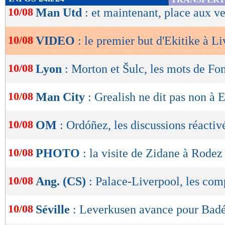
de
10/08
Man Utd
: et maintenant, place aux v
lecture
10/08
VIDEO
: le premier but d'Ekitike à Li
OK
10/08
Lyon
: Morton et Šulc, les mots de Fo
10/08
Man City
: Grealish ne dit pas non à 
10/08
OM
: Ordóñez, les discussions réactiv
10/08
PHOTO
: la visite de Zidane à Rodez
10/08
Ang. (CS)
: Palace-Liverpool, les com
10/08
Séville
: Leverkusen avance pour Bad