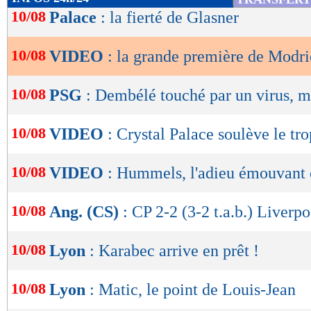
de
10/08
Palace
: la fierté de Glasner
lecture
10/08
VIDEO
: la grande première de Modri
OK
10/08
PSG
: Dembélé touché par un virus, ma
10/08
VIDEO
: Crystal Palace soulève le tr
10/08
VIDEO
: Hummels, l'adieu émouvant e
10/08
Ang. (CS)
: CP 2-2 (3-2 t.a.b.) Liverpo
10/08
Lyon
: Karabec arrive en prêt !
10/08
Lyon
: Matic, le point de Louis-Jean