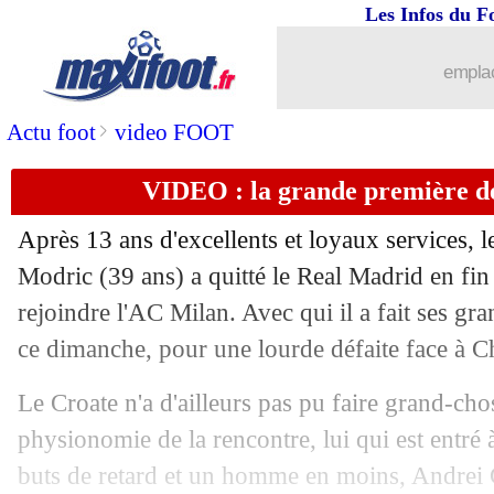
Les Infos du F
...
brèves d'AUJOURD'HUI ( 6 août 202
emplac
...
Liste des brèves du lun. 11 août 2025
>
Actu foot
video FOOT
10/08
Amical
: Yamal brille, le carton du Ba
VIDEO : la grande première d
10/08
PSG
: Hakimi remercie Luis Enrique
Après 13 ans d'excellents et loyaux services, l
10/08
Lyon
: Mikautadze satisfait par la pré
Modric (39 ans) a quitté le Real Madrid en fin 
rejoindre l'AC Milan. Avec qui il a fait ses g
10/08
Villarreal
: Foyth a prolongé (officiel
ce dimanche, pour une lourde défaite face à Ch
10/08
Divers
: Aholou va filer au Qatar
Le Croate n'a d'ailleurs pas pu faire grand-ch
physionomie de la rencontre, lui qui est entré 
10/08
Genoa
: De Winter plutôt vers l'AC M
buts de retard et un homme en moins, Andrei 